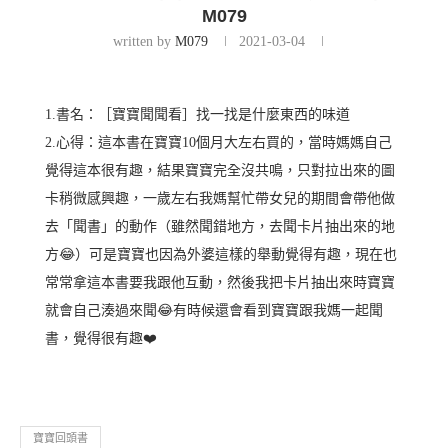
M079
written by
M079
2021-03-04
1.書名：［寶寶聞聞看］找一找是什麼東西的味道
2.心得：這本書在寶寶10個月大左右買的，當時媽媽自己
覺得這本很有趣，結果寶寶完全沒共鳴，只對拉出來的圖
卡稍微感興趣，一歲左右我媽幫忙帶女兒的期間會帶他做
去「聞書」的動作（雖然聞錯地方，去聞卡片抽出來的地
方😂）可是寶寶也因為外婆這樣的舉動覺得有趣，現在也
常常拿這本書要我跟他互動，然後我把卡片抽出來時寶寶
就會自己湊過來聞😂有時候還會看到寶寶跟我媽一起聞
書，覺得很有趣❤️
寶寶回頭書