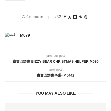
0 comments
0
M079
previous post
寶寶回頭書-BIZZY BEAR CHRISTMAS HELPER-M090
next post
寶寶回頭書-抱抱-M5442
YOU MAY ALSO LIKE