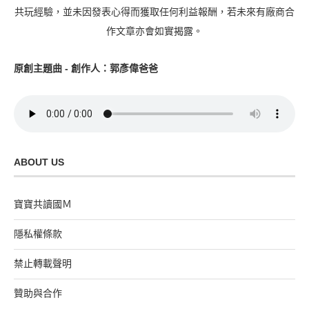
共玩經驗，並未因發表心得而獲取任何利益報酬，若未來有廠商合
作文章亦會如實揭露。
原創主題曲 - 創作人：郭彥偉爸爸
ABOUT US
寶寶共讀國Ｍ
隱私權條款
禁止轉載聲明
贊助與合作