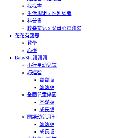
找找書
生活規矩 x 性別認識
科普書
教養育兒 x 父母心靈雞湯
花花有藝思
教學
心得
BabySha讀讀讀
小行星幼兒誌
巧連智
寶寶版
幼幼版
全國兒童樂園
基礎版
成長版
國語幼兒月刊
幼幼版
成長版