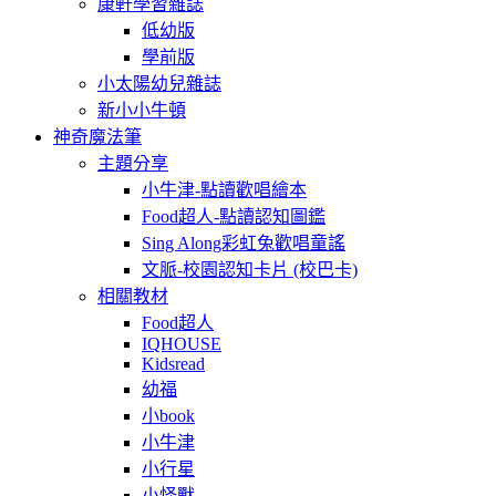
康軒學習雜誌
低幼版
學前版
小太陽幼兒雜誌
新小小牛頓
神奇魔法筆
主題分享
小牛津-點讀歡唱繪本
Food超人-點讀認知圖鑑
Sing Along彩虹兔歡唱童謠
文脈-校園認知卡片 (校巴卡)
相關教材
Food超人
IQHOUSE
Kidsread
幼福
小book
小牛津
小行星
小怪獸