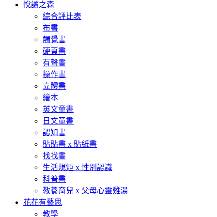
悅讀之森
綜合評比表
布書
觸覺書
硬頁書
有聲書
操作書
立體書
繪本
英文童書
日文童書
認知書
貼貼書 x 貼紙書
找找書
生活規矩 x 性別認識
科普書
教養育兒 x 父母心靈雞湯
花花有藝思
教學