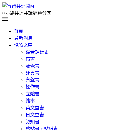
0~5歲共讀共玩經驗分享
首頁
最新消息
悅讀之森
綜合評比表
布書
觸覺書
硬頁書
有聲書
操作書
立體書
繪本
英文童書
日文童書
認知書
貼貼書 x 貼紙書