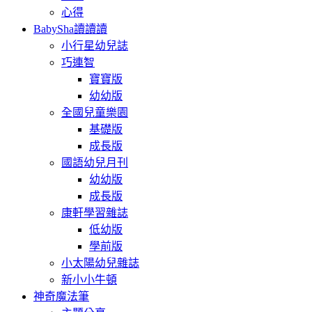
心得
BabySha讀讀讀
小行星幼兒誌
巧連智
寶寶版
幼幼版
全國兒童樂園
基礎版
成長版
國語幼兒月刊
幼幼版
成長版
康軒學習雜誌
低幼版
學前版
小太陽幼兒雜誌
新小小牛頓
神奇魔法筆