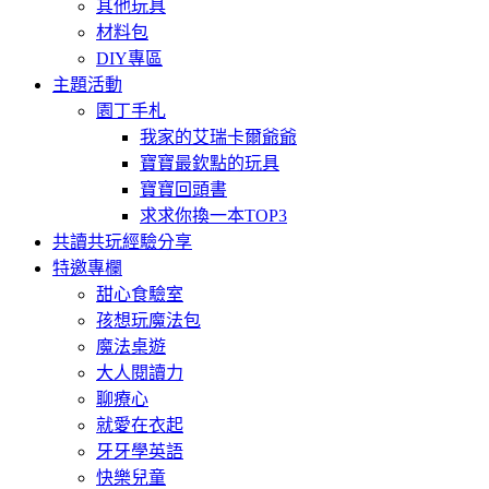
其他玩具
材料包
DIY專區
主題活動
園丁手札
我家的艾瑞卡爾爺爺
寶寶最欽點的玩具
寶寶回頭書
求求你換一本TOP3
共讀共玩經驗分享
特邀專欄
甜心食驗室
孩想玩魔法包
魔法桌遊
大人閱讀力
聊療心
就愛在衣起
牙牙學英語
快樂兒童