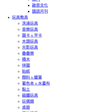
啟思文化
國語月刊
玩具教具
洗澡玩具
音樂玩具
圖卡 x 字卡
木頭玩具
光影玩具
疊疊樂
積木
拼圖
貼紙
顏料 x 蠟筆
著色本 x 水畫布
黏土
磁鐵玩具
玩偶類
桌遊