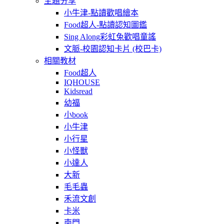
主題分享
小牛津-點讀歡唱繪本
Food超人-點讀認知圖鑑
Sing Along彩虹兔歡唱童謠
文脈-校園認知卡片 (校巴卡)
相關教材
Food超人
IQHOUSE
Kidsread
幼福
小book
小牛津
小行星
小怪獸
小達人
大新
毛毛蟲
禾流文創
卡米
南門