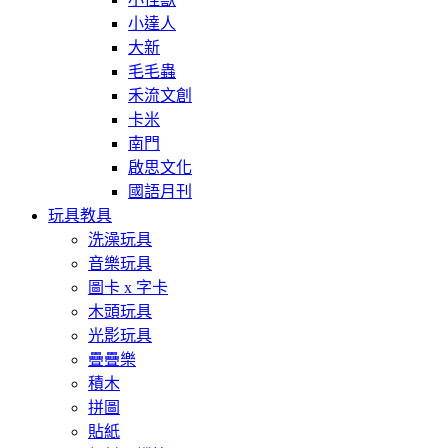
小達人
大新
毛毛蟲
禾流文創
卡米
南門
啟思文化
國語月刊
玩具教具
洗澡玩具
音樂玩具
圖卡 x 字卡
木頭玩具
光影玩具
疊疊樂
積木
拼圖
貼紙