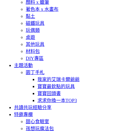
顏料 x 蠟筆
著色本 x 水畫布
黏土
磁鐵玩具
玩偶類
桌遊
其他玩具
材料包
DIY專區
主題活動
園丁手札
我家的艾瑞卡爾爺爺
寶寶最欽點的玩具
寶寶回頭書
求求你換一本TOP3
共讀共玩經驗分享
特邀專欄
甜心食驗室
孩想玩魔法包