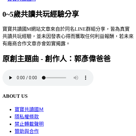
0~5歲共讀共玩經驗分享
寶寶共讀國M網站文章來自於同名LINE群組分享，皆為真實
共讀共玩經驗，並未因發表心得而獲取任何利益報酬，若未來
有廠商合作文章亦會如實揭露。
原創主題曲 - 創作人：郭彥偉爸爸
ABOUT US
寶寶共讀國Ｍ
隱私權條款
禁止轉載聲明
贊助與合作