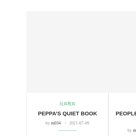
玩具教具
PEPPA’S QUIET BOOK
PEOP
by
m034
2021-07-09
by
m