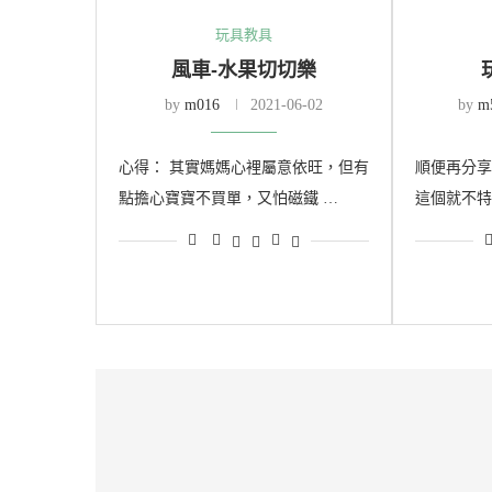
玩具教具
風車-水果切切樂
by
m016
2021-06-02
by
m
心得： 其實媽媽心裡屬意依旺，但有
順便再分享
點擔心寶寶不買單，又怕磁鐵 …
這個就不特