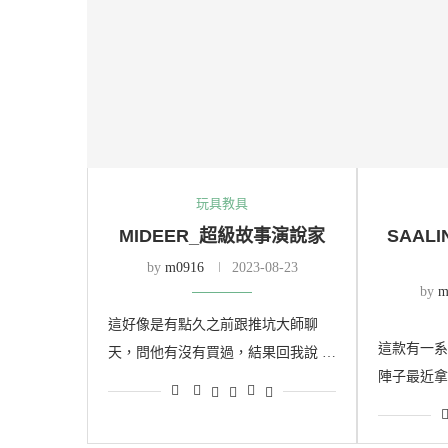
玩具教具
MIDEER_超級故事演說家
SAAL
by
m0916
2023-08-23
by
m
這好像是有點久之前跟推坑大師聊
這款有一系
天，問他有沒有買過，結果回我說 …
陣子最近拿