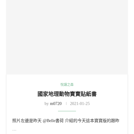
悅讀之森
國家地理動物寶寶貼紙書
by
m0720
2021-01-25
照片左邊是昨天 @Belle書荷 介紹的今天這本寶寶版的跟昨
…