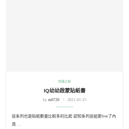
悅讀之森
IQ幼幼啟蒙貼紙書
by
m0720
2021-01-25
這系列也是貼紙數量比較多的比起 認知系列這組更free了內
頁 …