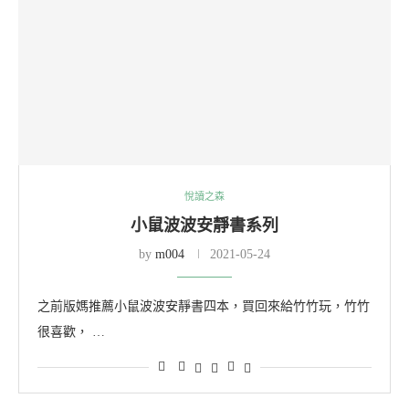
悅讀之森
小鼠波波安靜書系列
by
m004
2021-05-24
之前版媽推薦小鼠波波安靜書四本，買回來給竹竹玩，竹竹
很喜歡， …