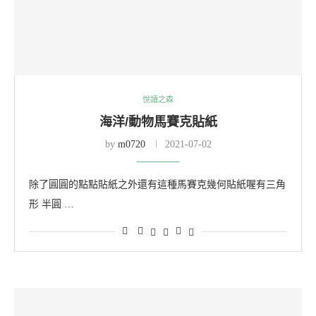
悅讀之森
海洋/動物馬賽克貼紙
by
m0720
2021-07-02
除了圓圓的點點貼紙之外還有這種馬賽克幾何貼紙喔有三角
形 半圓 …