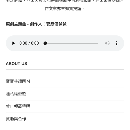
共玩經驗，並未因發表心得而獲取任何利益報酬，若未來有廠商合
作文章亦會如實揭露。
原創主題曲 - 創作人：郭彥偉爸爸
ABOUT US
寶寶共讀國Ｍ
隱私權條款
禁止轉載聲明
贊助與合作