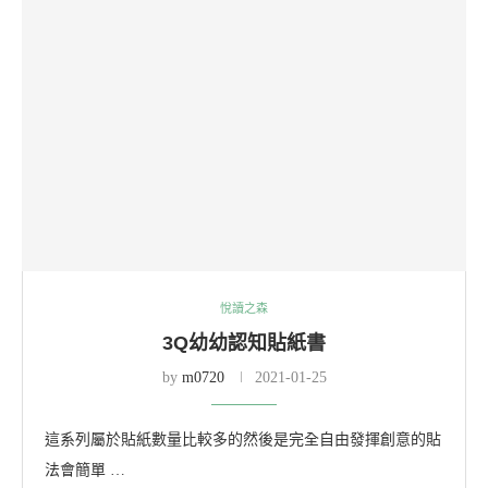
悅讀之森
3Q幼幼認知貼紙書
by
m0720
2021-01-25
這系列屬於貼紙數量比較多的然後是完全自由發揮創意的貼
法會簡單 …