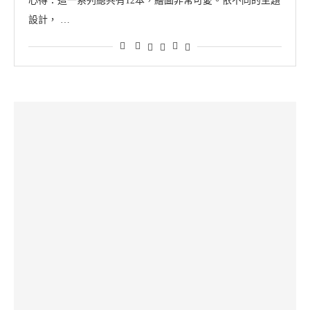
心得：這一系列總共有12本，繪圖非常可愛。依不同的主題
設計， …