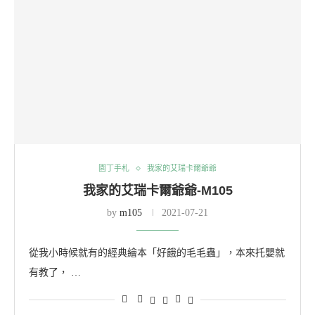
園丁手札
我家的艾瑞卡爾爺爺
我家的艾瑞卡爾爺爺-M105
by
m105
2021-07-21
從我小時候就有的經典繪本「好餓的毛毛蟲」，本來托嬰就
有教了， …