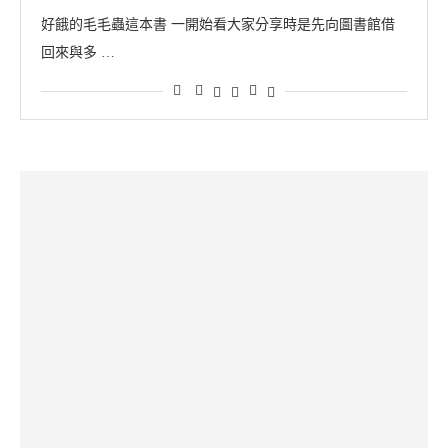
好餓的毛毛蟲這本書 一開始看大家分享時是先向圖書館借
回來與多 …