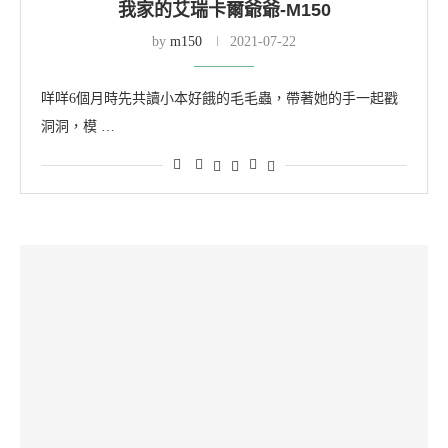
我家的艾瑞卡爾爺爺-M150
by
m150
2021-07-22
咩咩6個月時先共讀小本好餓的毛毛蟲，帶著她的手一起戳
洞洞，模 …