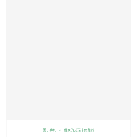
園丁手札
我家的艾瑞卡爾爺爺