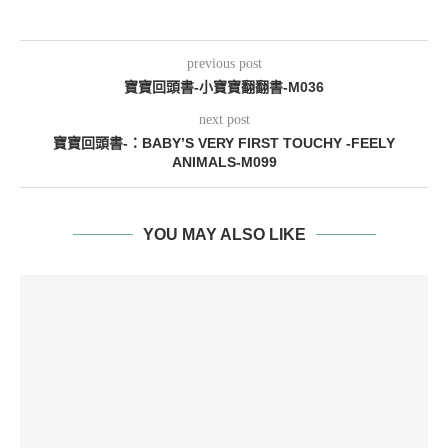
previous post
寶寶回頭書-小寶寶翻翻書-M036
next post
寶寶回頭書-：BABY’S VERY FIRST TOUCHY -FEELY
ANIMALS-M099
YOU MAY ALSO LIKE