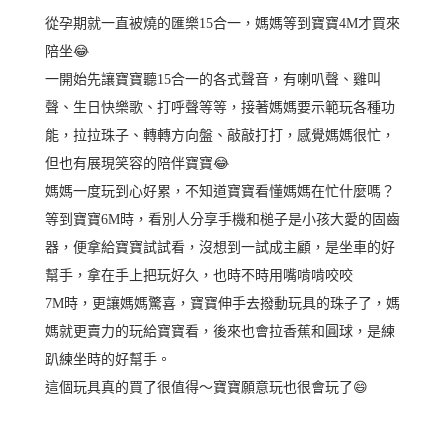
從孕期就一直被燒的匯樂15合一，媽媽等到寶寶4M才買來
陪坐😂
一開始先讓寶寶聽15合一的各式聲音，有喇叭聲、雞叫
聲、生日快樂歌、打呼聲等等，接著媽媽要示範玩各種功
能，拉拉珠子、轉轉方向盤、敲敲打打，感覺媽媽很忙，
但也有展現笑容的陪伴寶寶😂
媽媽一度玩到心好累，不知道寶寶看懂媽媽在忙什麼嗎？
等到寶寶6M時，看別人分享手機和槌子是小孩大愛的固齒
器，便拿給寶寶試試看，沒想到一試成主顧，是坐車的好
幫手，拿在手上把玩好久，也時不時用嘴啃啃咬咬
7M時，更讓媽媽驚喜，寶寶伸手去撥動玩具的珠子了，媽
媽就更賣力的玩給寶寶看，後來也會拉香蕉和圓球，是練
趴練坐時的好幫手。
這個玩具真的買了很值得～寶寶願意玩也很會玩了😄