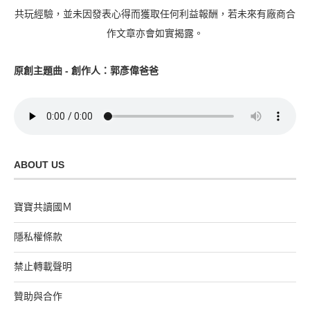
共玩經驗，並未因發表心得而獲取任何利益報酬，若未來有廠商合
作文章亦會如實揭露。
原創主題曲 - 創作人：郭彥偉爸爸
ABOUT US
寶寶共讀國Ｍ
隱私權條款
禁止轉載聲明
贊助與合作