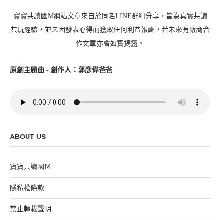
寶寶共讀國M網站文章來自於同名LINE群組分享，皆為真實共讀
共玩經驗，並未因發表心得而獲取任何利益報酬，若未來有廠商合
作文章亦會如實揭露。
原創主題曲 - 創作人：郭彥偉爸爸
ABOUT US
寶寶共讀國Ｍ
隱私權條款
禁止轉載聲明