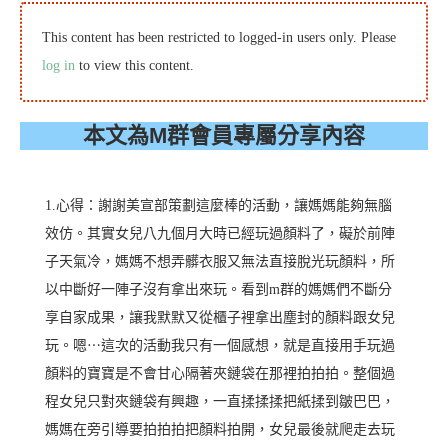
This content has been restricted to logged-in users only. Please
log in
to view this content.
本文為M群會員專屬分享內容
1.心得：謝謝美宣部策劃這麼棒的活動，讓媽媽能夠無腦
效仿。其實女兒八九個月大時已經玩過顏料了，礙於前陣
子天氣冷，媽媽不想弄髒衣服又無法直接脫光玩顏料，所
以中斷好一陣子沒有拿出來玩。看到m群的媽媽們不斷分
享自家成果，讓我默默又從櫃子裡拿出塵封的顏料跟女兒
玩。嗯⋯這次的活動我只有一個感想，就是直接用手玩過
顏料的寶寶是不會甘心隔著夾鏈袋在那裡拍拍拍。整個過
程女兒只對夾鏈袋有興趣，一直揉揉揉把紙揉到皺巴巴，
媽媽在旁引導要拍拍拍把顏料拍開，女兒最後就爬走去玩