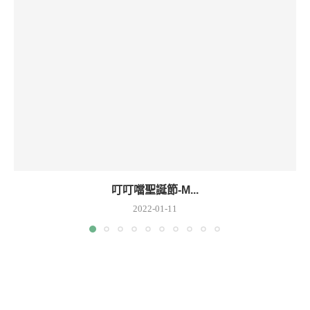
叮叮噹聖誕節-M...
2022-01-11