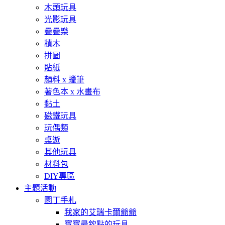
木頭玩具
光影玩具
疊疊樂
積木
拼圖
貼紙
顏料 x 蠟筆
著色本 x 水畫布
黏土
磁鐵玩具
玩偶類
桌遊
其他玩具
材料包
DIY專區
主題活動
園丁手札
我家的艾瑞卡爾爺爺
寶寶最欽點的玩具