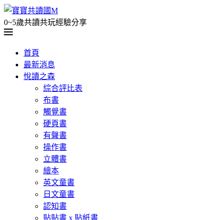
0~5歲共讀共玩經驗分享
首頁
最新消息
悅讀之森
綜合評比表
布書
觸覺書
硬頁書
有聲書
操作書
立體書
繪本
英文童書
日文童書
認知書
貼貼書 x 貼紙書