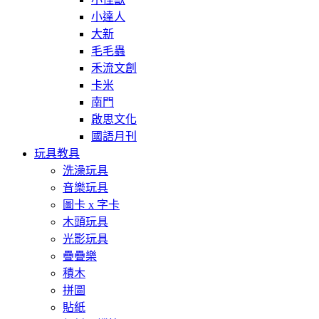
小達人
大新
毛毛蟲
禾流文創
卡米
南門
啟思文化
國語月刊
玩具教具
洗澡玩具
音樂玩具
圖卡 x 字卡
木頭玩具
光影玩具
疊疊樂
積木
拼圖
貼紙