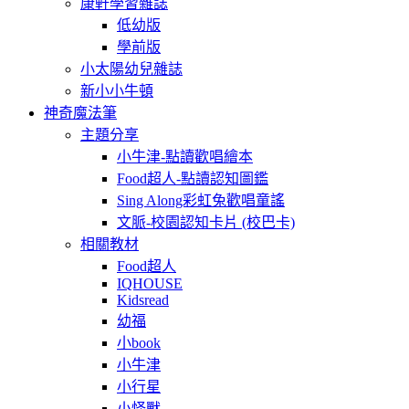
康軒學習雜誌
低幼版
學前版
小太陽幼兒雜誌
新小小牛頓
神奇魔法筆
主題分享
小牛津-點讀歡唱繪本
Food超人-點讀認知圖鑑
Sing Along彩虹兔歡唱童謠
文脈-校園認知卡片 (校巴卡)
相關教材
Food超人
IQHOUSE
Kidsread
幼福
小book
小牛津
小行星
小怪獸