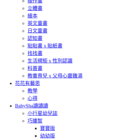
操作書
立體書
繪本
英文童書
日文童書
認知書
貼貼書 x 貼紙書
找找書
生活規矩 x 性別認識
科普書
教養育兒 x 父母心靈雞湯
花花有藝思
教學
心得
BabySha讀讀讀
小行星幼兒誌
巧連智
寶寶版
幼幼版