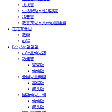
找找書
生活規矩 x 性別認識
科普書
教養育兒 x 父母心靈雞湯
花花有藝思
教學
心得
BabySha讀讀讀
小行星幼兒誌
巧連智
寶寶版
幼幼版
全國兒童樂園
基礎版
成長版
國語幼兒月刊
幼幼版
成長版