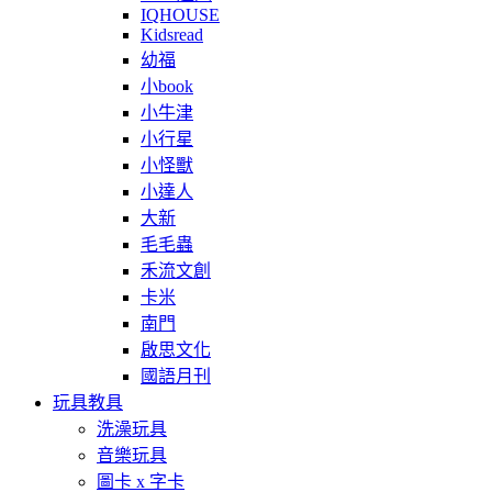
IQHOUSE
Kidsread
幼福
小book
小牛津
小行星
小怪獸
小達人
大新
毛毛蟲
禾流文創
卡米
南門
啟思文化
國語月刊
玩具教具
洗澡玩具
音樂玩具
圖卡 x 字卡