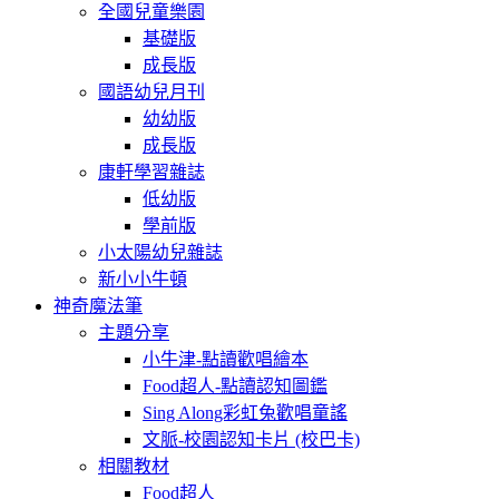
全國兒童樂園
基礎版
成長版
國語幼兒月刊
幼幼版
成長版
康軒學習雜誌
低幼版
學前版
小太陽幼兒雜誌
新小小牛頓
神奇魔法筆
主題分享
小牛津-點讀歡唱繪本
Food超人-點讀認知圖鑑
Sing Along彩虹兔歡唱童謠
文脈-校園認知卡片 (校巴卡)
相關教材
Food超人