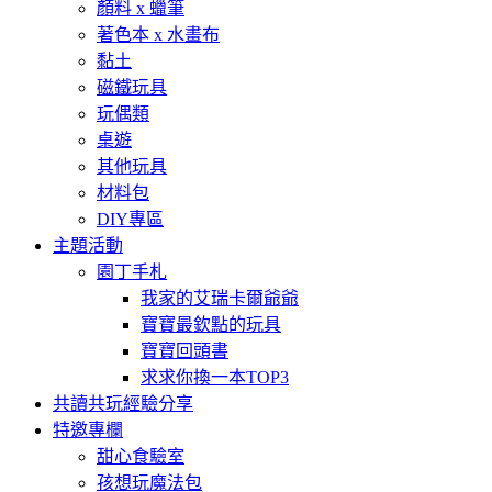
顏料 x 蠟筆
著色本 x 水畫布
黏土
磁鐵玩具
玩偶類
桌遊
其他玩具
材料包
DIY專區
主題活動
園丁手札
我家的艾瑞卡爾爺爺
寶寶最欽點的玩具
寶寶回頭書
求求你換一本TOP3
共讀共玩經驗分享
特邀專欄
甜心食驗室
孩想玩魔法包