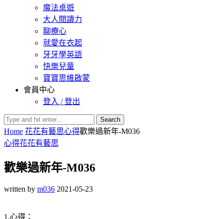
魔法桌遊
大人閱讀力
聊療心
就愛在衣起
牙牙學英語
快樂兒童
寶寶思維啟蒙
會員中心
登入 / 登出
Search
Home
花花有藝思
心得
歡樂過新年-M036
心得
花花有藝思
歡樂過新年-M036
written by
m036
2021-05-23
1.心得：