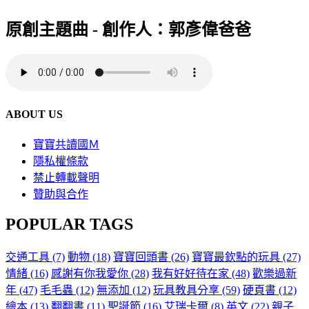
原創主題曲 - 創作人：郭彥偉爸爸
ABOUT US
寶寶共讀國Ｍ
隱私權條款
禁止轉載聲明
贊助與合作
POPULAR TAGS
交通工具
(7)
動物
(18)
寶寶回頭書
(26)
寶寶最欽點的玩具
(27)
情緒
(16)
感謝有你我愛你
(28)
我有好好待在家
(48)
歡樂過新
年
(47)
毛毛蟲
(12)
無添加
(12)
玩具教具分享
(59)
硬頁書
(12)
繪本
(13)
翻翻書
(11)
聖誕節
(16)
艾瑞卡爾
(8)
英文
(22)
親子