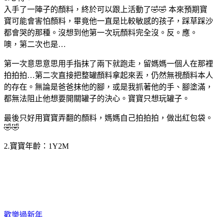
入手了一陣子的顏料，終於可以跟上活動了🤣🤣 本來預期寶
寶可能會害怕顏料，畢竟他一直是比較敏感的孩子，踩草踩沙
都會哭的那種。沒想到他第一次玩顏料完全沒。反。應。
噢，第二次也是…
第一次意思意思用手指抹了兩下就跑走，留媽媽一個人在那裡
拍拍拍…第二次直接把整罐顏料拿起來丟，仍然無視顏料本人
的存在。無論是爸爸抹他的腳，或是我抓著他的手、腳塗滿，
都無法阻止他想要開關罐子的決心。寶寶只想玩罐子。
最後只好用寶寶弄翻的顏料，媽媽自己拍拍拍，做出紅包袋。
🤣🤣
2.寶寶年齡：1Y2M
歡樂過新年