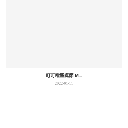
叮叮噹聖誕節-M...
2022-01-11