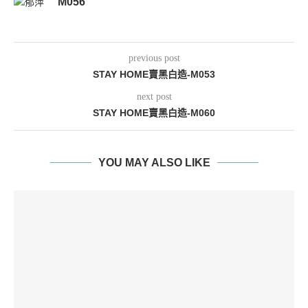
M056
previous post
STAY HOME賣黑白造-M053
next post
STAY HOME賣黑白造-M060
YOU MAY ALSO LIKE