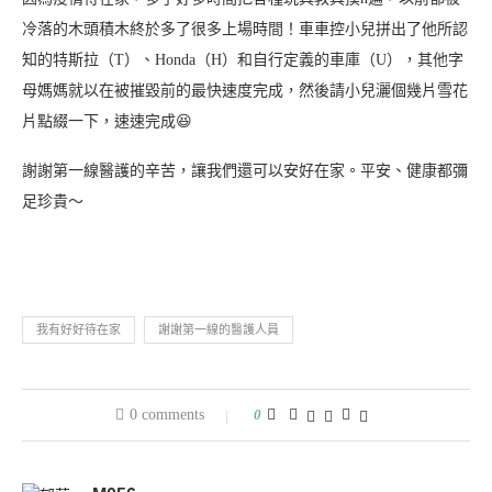
冷落的木頭積木終於多了很多上場時間！車車控小兒拼出了他所認
知的特斯拉（T）、Honda（H）和自行定義的車庫（U），其他字
母媽媽就以在被摧毀前的最快速度完成，然後請小兒灑個幾片雪花
片點綴一下，速速完成😆
謝謝第一線醫護的辛苦，讓我們還可以安好在家。平安、健康都彌
足珍貴～
我有好好待在家
謝謝第一線的醫護人員
0 comments
0