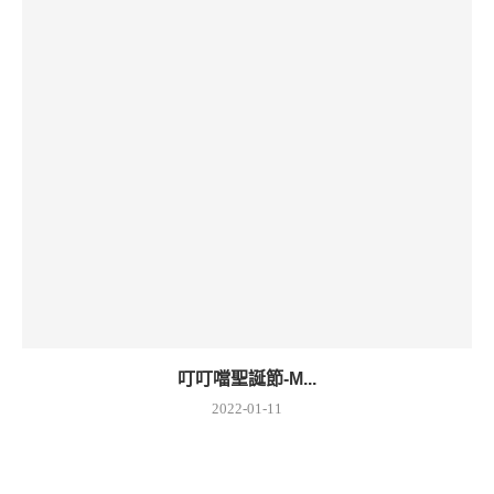
叮叮噹聖誕節-M...
2022-01-11