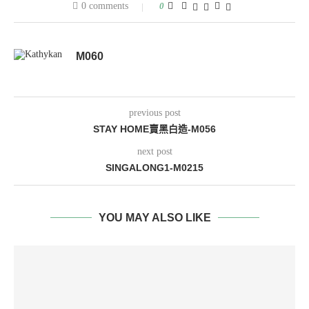
0 comments
0
M060
previous post
STAY HOME賣黑白造-M056
next post
SINGALONG1-M0215
YOU MAY ALSO LIKE