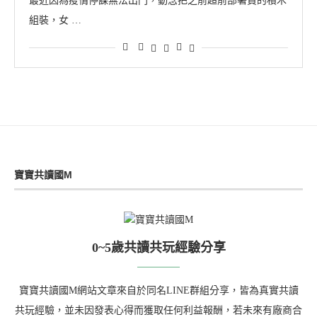
最近因為疫情停課無法出門，動念把之前超前部署買的積木
組裝，女 …
寶寶共讀國M
0~5歲共讀共玩經驗分享
寶寶共讀國M網站文章來自於同名LINE群組分享，皆為真實共讀
共玩經驗，並未因發表心得而獲取任何利益報酬，若未來有廠商合