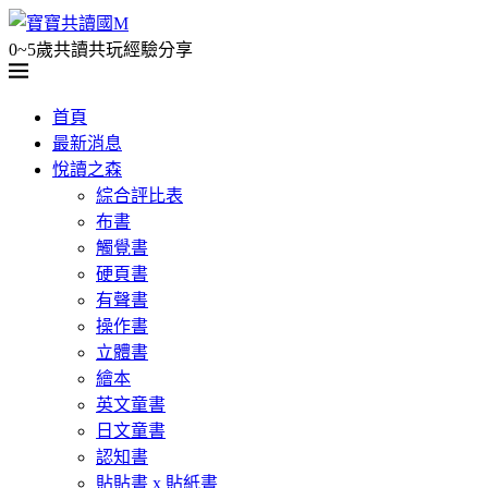
0~5歲共讀共玩經驗分享
首頁
最新消息
悅讀之森
綜合評比表
布書
觸覺書
硬頁書
有聲書
操作書
立體書
繪本
英文童書
日文童書
認知書
貼貼書 x 貼紙書