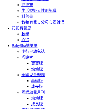
找找書
生活規矩 x 性別認識
科普書
教養育兒 x 父母心靈雞湯
花花有藝思
教學
心得
BabySha讀讀讀
小行星幼兒誌
巧連智
寶寶版
幼幼版
全國兒童樂園
基礎版
成長版
國語幼兒月刊
幼幼版
成長版