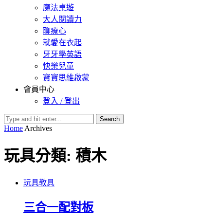
魔法桌遊
大人閱讀力
聊療心
就愛在衣起
牙牙學英語
快樂兒童
寶寶思維啟蒙
會員中心
登入 / 登出
Search
Home
Archives
玩具分類:
積木
玩具教具
三合一配對板