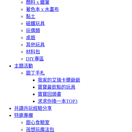
顏料 x 蠟筆
著色本 x 水畫布
黏土
磁鐵玩具
玩偶類
桌遊
其他玩具
材料包
DIY專區
主題活動
園丁手札
我家的艾瑞卡爾爺爺
寶寶最欽點的玩具
寶寶回頭書
求求你換一本TOP3
共讀共玩經驗分享
特邀專欄
甜心食驗室
孩想玩魔法包