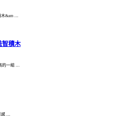
&am …
益智積木
高的一組 …
感 …