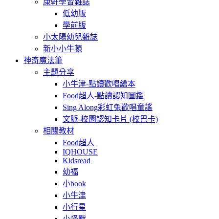
康軒學習雜誌
低幼版
學前版
小太陽幼兒雜誌
新小小牛頓
神奇魔法筆
主題分享
小牛津-點讀歡唱繪本
Food超人-點讀認知圖鑑
Sing Along彩虹兔歡唱童謠
文脈-校園認知卡片 (校巴卡)
相關教材
Food超人
IQHOUSE
Kidsread
幼福
小book
小牛津
小行星
小怪獸