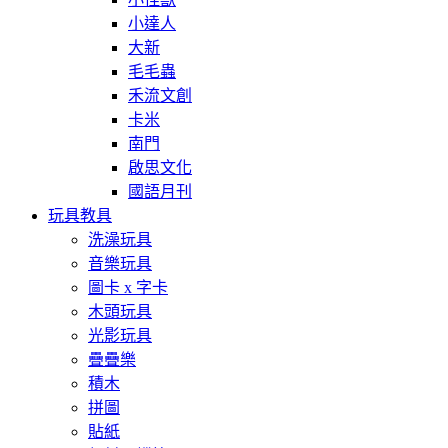
小達人
大新
毛毛蟲
禾流文創
卡米
南門
啟思文化
國語月刊
玩具教具
洗澡玩具
音樂玩具
圖卡 x 字卡
木頭玩具
光影玩具
疊疊樂
積木
拼圖
貼紙