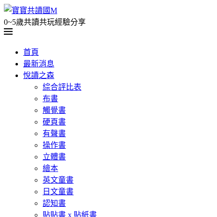
0~5歲共讀共玩經驗分享
首頁
最新消息
悅讀之森
綜合評比表
布書
觸覺書
硬頁書
有聲書
操作書
立體書
繪本
英文童書
日文童書
認知書
貼貼書 x 貼紙書