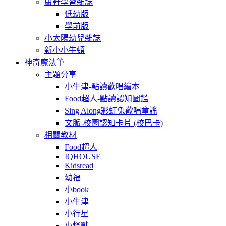
康軒學習雜誌
低幼版
學前版
小太陽幼兒雜誌
新小小牛頓
神奇魔法筆
主題分享
小牛津-點讀歡唱繪本
Food超人-點讀認知圖鑑
Sing Along彩虹兔歡唱童謠
文脈-校園認知卡片 (校巴卡)
相關教材
Food超人
IQHOUSE
Kidsread
幼福
小book
小牛津
小行星
小怪獸