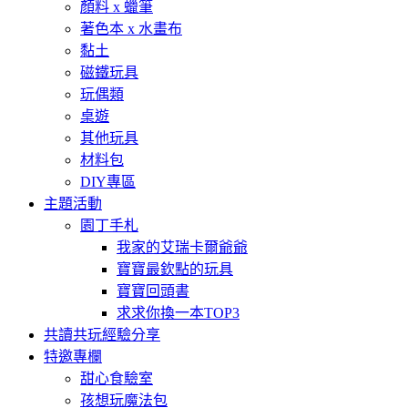
顏料 x 蠟筆
著色本 x 水畫布
黏土
磁鐵玩具
玩偶類
桌遊
其他玩具
材料包
DIY專區
主題活動
園丁手札
我家的艾瑞卡爾爺爺
寶寶最欽點的玩具
寶寶回頭書
求求你換一本TOP3
共讀共玩經驗分享
特邀專欄
甜心食驗室
孩想玩魔法包