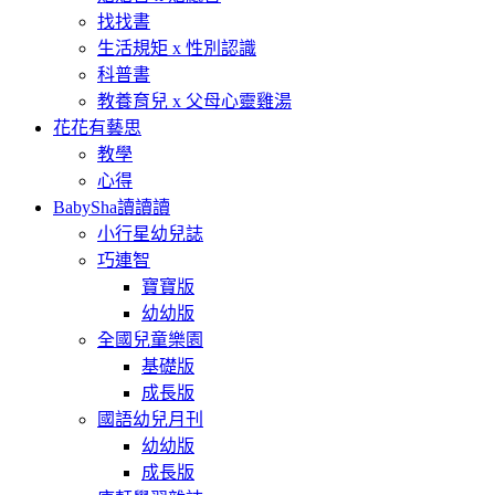
找找書
生活規矩 x 性別認識
科普書
教養育兒 x 父母心靈雞湯
花花有藝思
教學
心得
BabySha讀讀讀
小行星幼兒誌
巧連智
寶寶版
幼幼版
全國兒童樂園
基礎版
成長版
國語幼兒月刊
幼幼版
成長版