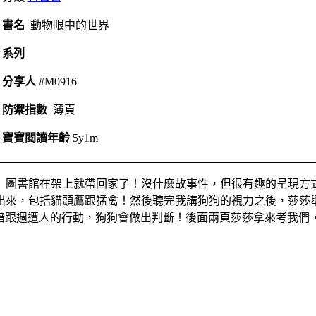
書名
動物眼中的世界
系列
分享人
#M0916
防禦指數
薄頁
寶寶閱讀年齡
5y1m
）圖書館在架上就帶回家了！沒什麼故事性，但很有趣的呈現方
出來，包括貓頭鷹跟猛禽！然後聽完我講狗狗的視力之後，莎莎
的明暗跟週遭人的行動，狗狗會做出判斷！後面兩頁莎莎拿來考我們