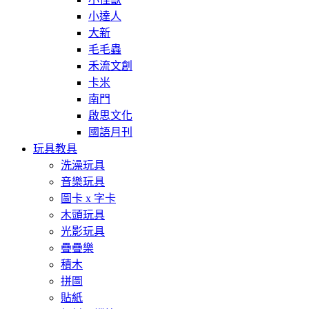
小達人
大新
毛毛蟲
禾流文創
卡米
南門
啟思文化
國語月刊
玩具教具
洗澡玩具
音樂玩具
圖卡 x 字卡
木頭玩具
光影玩具
疊疊樂
積木
拼圖
貼紙