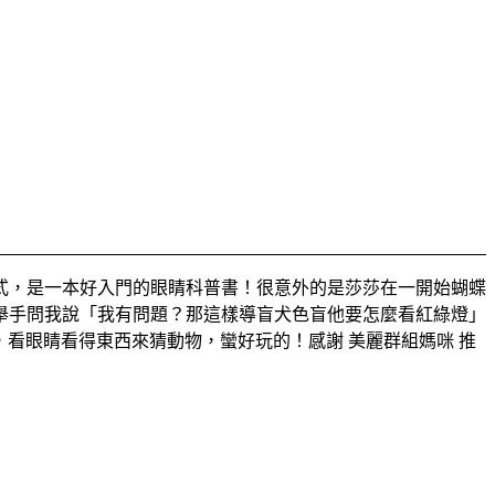
式，是一本好入門的眼睛科普書！很意外的是莎莎在一開始蝴蝶
舉手問我說「我有問題？那這樣導盲犬色盲他要怎麼看紅綠燈」
，看眼睛看得東西來猜動物，蠻好玩的！感謝 美麗群組媽咪 推