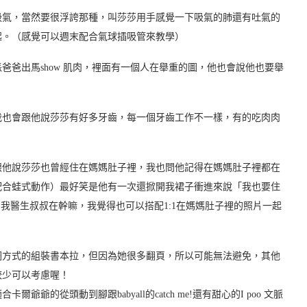
吸氣，當然要很浮誇那種，叫莎莎用手感覺一下吸氣的肺還有吐氣的
起。（感覺可以週末配合氣球插吸管來教學）
爸出馬show 肌肉，裡面有一個人在舉重的圖，他也會說他也要舉
我也會跟他說莎莎有好多牙齒，每一個牙齒工作不一樣，有的吃肉肉
跟他說莎莎也曾經住在媽媽肚子裡，我也問他記得在媽媽肚子裡都在
配合蛙式動作）最好笑是他有一次還掀開我裙子衝進來說「我也要住
非常喜歡，會問我醫生叔叔在幹嘛，我覺得也可以搭配1:1在媽媽肚子裡的照片一起
圈方式的組裝書本拉，但因為她很多翻頁，所以可能無法避免，其他
較少可以考慮喔！
的從頭動到腳跟babyall的catch me!還有甜心的I poo 文脈