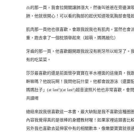
🫁的那一頁，我會拉開關讓肺漲大，然後叫爸爸在旁邊演
肺，他就很開心！可以看的胸部的起伏知道吸氣胸部會隆
肌肉那一頁他也很喜歡，會跟我說我也有肌肉，當然也會派爸
重，跑去拿了一個枕頭舉起來（超萌，媽媽融化）
牙齒的那一頁，他喜歡翻開跟我說沒有刷牙所以蛀牙了。
有的吃菜菜。
莎莎最喜歡的還是前面懷孕寶寶在羊水裡面的這幾頁，我
幹嘛嗎？他說玩啊！我問他玩什麼，他都會說游泳（還要
媽媽肚子」(at last!)(at last!)超音波照片他也
共讀唷
總結來說我很喜歡這一本書，最大缺點是我不喜歡這種圈
內容我覺得真的是很棒的身體教材喔！如果家裡這類書比
另外我也喜歡去延伸家中有的相關數本，像嫩嬰寶寶就很適合卡爾爺爺