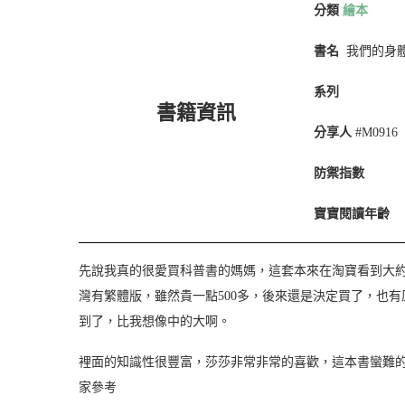
分類
繪本
書名
我們的身
系列
書籍資訊
分享人
#M0916
防禦指數
寶寶閱讀年齡
先說我真的很愛買科普書的媽媽，這套本來在淘寶看到大約
灣有繁體版，雖然貴一點500多，後來還是決定買了，也有
到了，比我想像中的大啊。
裡面的知識性很豐富，莎莎非常非常的喜歡，這本書蠻難
家參考