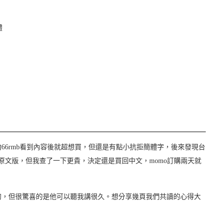
體
66rmb看到內容後就超想買，但還是有點小抗拒簡體字，後來發現台
原文版，但我查了一下更貴，決定還是買回中文，momo訂購兩天就
的，但很驚喜的是他可以聽我講很久。想分享幾頁我們共讀的心得大