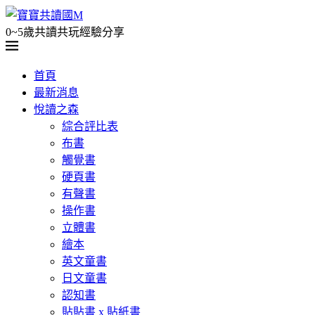
0~5歲共讀共玩經驗分享
首頁
最新消息
悅讀之森
綜合評比表
布書
觸覺書
硬頁書
有聲書
操作書
立體書
繪本
英文童書
日文童書
認知書
貼貼書 x 貼紙書