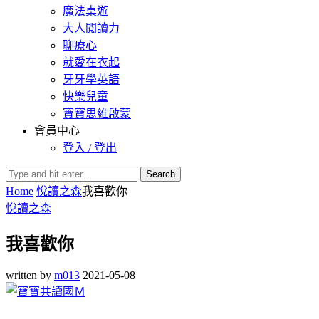
魔法桌遊
大人閱讀力
聊療心
就愛在衣起
牙牙學英語
快樂兒童
寶寶思維啟蒙
會員中心
登入 / 登出
Search
Home
悅讀之森
我喜歡你
悅讀之森
我喜歡你
written by
m013
2021-05-08