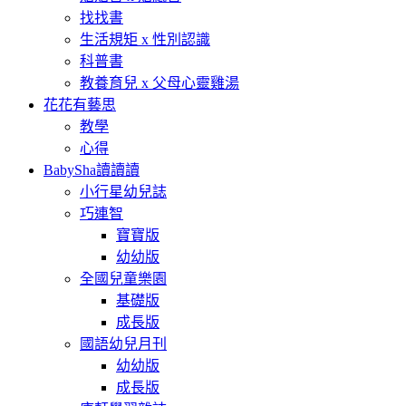
找找書
生活規矩 x 性別認識
科普書
教養育兒 x 父母心靈雞湯
花花有藝思
教學
心得
BabySha讀讀讀
小行星幼兒誌
巧連智
寶寶版
幼幼版
全國兒童樂園
基礎版
成長版
國語幼兒月刊
幼幼版
成長版