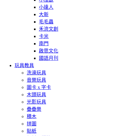
小達人
大新
毛毛蟲
禾流文創
卡米
南門
啟思文化
國語月刊
玩具教具
洗澡玩具
音樂玩具
圖卡 x 字卡
木頭玩具
光影玩具
疊疊樂
積木
拼圖
貼紙