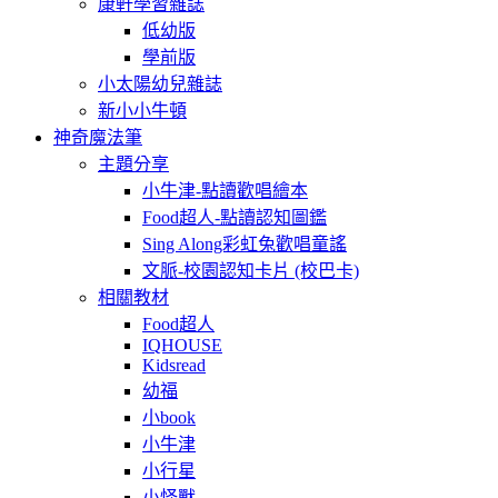
康軒學習雜誌
低幼版
學前版
小太陽幼兒雜誌
新小小牛頓
神奇魔法筆
主題分享
小牛津-點讀歡唱繪本
Food超人-點讀認知圖鑑
Sing Along彩虹兔歡唱童謠
文脈-校園認知卡片 (校巴卡)
相關教材
Food超人
IQHOUSE
Kidsread
幼福
小book
小牛津
小行星
小怪獸