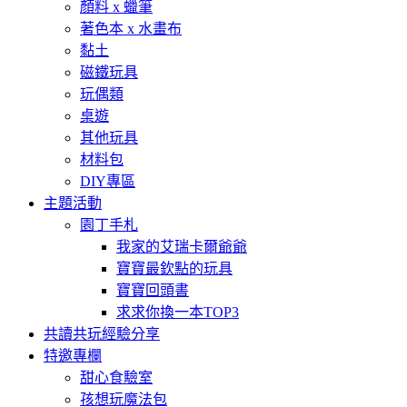
顏料 x 蠟筆
著色本 x 水畫布
黏土
磁鐵玩具
玩偶類
桌遊
其他玩具
材料包
DIY專區
主題活動
園丁手札
我家的艾瑞卡爾爺爺
寶寶最欽點的玩具
寶寶回頭書
求求你換一本TOP3
共讀共玩經驗分享
特邀專欄
甜心食驗室
孩想玩魔法包