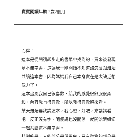
寶寶閱讀年齡
2歲2個月
心得：
這本是從閱讀起步走的書單中找到的，買來後發現
是本無字書，這讓我一剛開始不知道該怎麼跟妞妞
共讀這本書，因為媽媽我自己本身實在是太缺乏想
像力了。
這本畫風我自己很喜歡，給我的感覺很舒服很柔
和，內容我也很喜歡，所以我很喜歡翻來看。
某天妞妞要我講這本，我心想，好吧，來講講看
吧，反正沒有字，隨便講也沒關係，就開始跟妞妞
一起共讀這本無字書。
特別的是，人的部分是偏黑白，只有動物的部分是