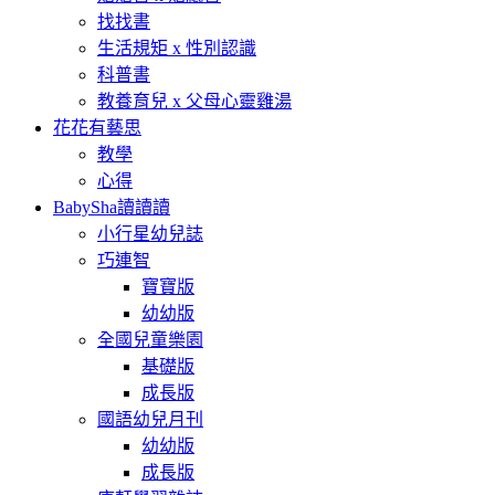
找找書
生活規矩 x 性別認識
科普書
教養育兒 x 父母心靈雞湯
花花有藝思
教學
心得
BabySha讀讀讀
小行星幼兒誌
巧連智
寶寶版
幼幼版
全國兒童樂園
基礎版
成長版
國語幼兒月刊
幼幼版
成長版