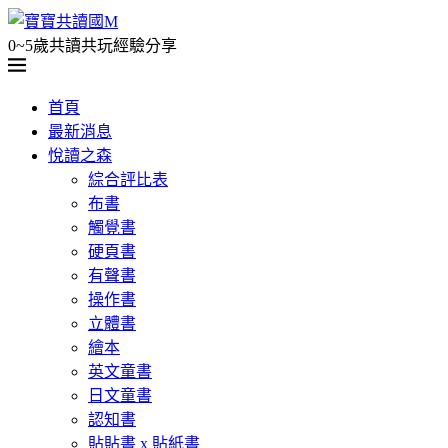
0~5歲共讀共玩經驗分享
首頁
最新消息
悅讀之森
綜合評比表
布書
觸覺書
硬頁書
有聲書
操作書
立體書
繪本
英文童書
日文童書
認知書
貼貼書 x 貼紙書