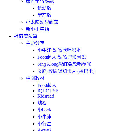
康軒學習雜誌
低幼版
學前版
小太陽幼兒雜誌
新小小牛頓
神奇魔法筆
主題分享
小牛津-點讀歡唱繪本
Food超人-點讀認知圖鑑
Sing Along彩虹兔歡唱童謠
文脈-校園認知卡片 (校巴卡)
相關教材
Food超人
IQHOUSE
Kidsread
幼福
小book
小牛津
小行星
小怪獸