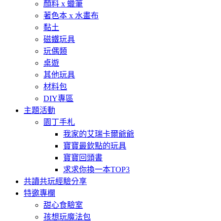
顏料 x 蠟筆
著色本 x 水畫布
黏土
磁鐵玩具
玩偶類
桌遊
其他玩具
材料包
DIY專區
主題活動
園丁手札
我家的艾瑞卡爾爺爺
寶寶最欽點的玩具
寶寶回頭書
求求你換一本TOP3
共讀共玩經驗分享
特邀專欄
甜心食驗室
孩想玩魔法包