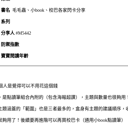
書名
毛毛蟲、小book、校巴各家閃卡分享
系列
分享人
#M5442
防禦指數
寶寶閱讀年齡
 個人是覺得可以不用花這個錢
計，是點讀筆組合內附的（包含海報超讚），主題與數量也很夠用
主題涵蓋的「範圍」也是三者最多的，盒身有主題的建議順序，
就夠用了！後續要再進階可以再買校巴卡（通用小book點讀筆）