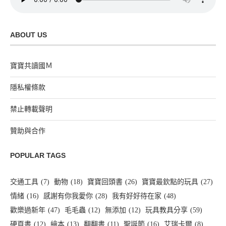
ABOUT US
寶寶共讀國Ｍ
隱私權條款
禁止轉載聲明
贊助與合作
POPULAR TAGS
交通工具
(7)
動物
(18)
寶寶回頭書
(26)
寶寶最欽點的玩具
(27)
情緒
(16)
感謝有你我愛你
(28)
我有好好待在家
(48)
歡樂過新年
(47)
毛毛蟲
(12)
無添加
(12)
玩具教具分享
(59)
硬頁書
(12)
繪本
(13)
翻翻書
(11)
聖誕節
(16)
艾瑞卡爾
(8)