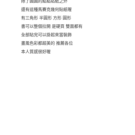
除了圓圓的點點貼紙之外
還有這種馬賽克幾何貼紙喔
有三角形 半圓形 方形 圓形
書可以整個拉開 是硬頁 雙面都有
全部貼完可以掛起來當裝飾
畫風色彩都超美的 推薦各位
本人質感很好喔