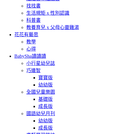
找找書
生活規矩 x 性別認識
科普書
教養育兒 x 父母心靈雞湯
花花有藝思
教學
心得
BabySha讀讀讀
小行星幼兒誌
巧連智
寶寶版
幼幼版
全國兒童樂園
基礎版
成長版
國語幼兒月刊
幼幼版
成長版