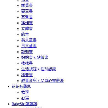
觸覺書
硬頁書
有聲書
操作書
立體書
繪本
英文童書
日文童書
認知書
貼貼書 x 貼紙書
找找書
生活規矩 x 性別認識
科普書
教養育兒 x 父母心靈雞湯
花花有藝思
教學
心得
BabySha讀讀讀