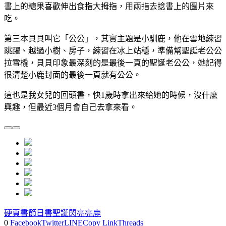
書上的糖果喜歡伸出食指大拇指，用兩指去捻書上的圖片來
吃。
第三本貝貝叫它「公公」，其實主題是小馴鹿，他在雪地練習
跳躍、越過小樹、房子，練習在冰上站穩，準備幫聖誕老公公
拉雪橇，貝貝印象最深刻的是最後一頁的聖誕老公公，她記得
很清楚小鹿封面的最後一頁就有公公。
這也是我女兒的回頭書，快1歲時拿出來給她的時候，沒什麼
興趣，但最近3個月會自己去拿來看。
硬頁書
節日書
聖誕
閃亮亮
鹿
0
Facebook
Twitter
LINE
Copy Link
Threads