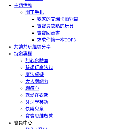
主題活動
園丁手札
我家的艾瑞卡爾爺爺
寶寶最欽點的玩具
寶寶回頭書
求求你換一本TOP3
共讀共玩經驗分享
特邀專欄
甜心食驗室
孩想玩魔法包
魔法桌遊
大人閱讀力
聊療心
就愛在衣起
牙牙學英語
快樂兒童
寶寶思維啟蒙
會員中心