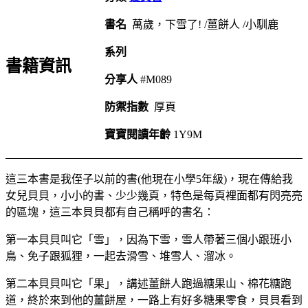
書名
萬歲，下雪了! /薑餅人 /小馴鹿
系列
書籍資訊
分享人
#M089
防禦指數
厚頁
寶寶閱讀年齡
1Y9M
這三本書是我侄子以前的書(他現在小學5年級)，現在傳給我
女兒貝貝，小小的書、少少幾頁，特色是每頁裡面都有閃亮亮
的區塊，這三本貝貝都有自己稱呼的書名：
第一本貝貝叫它「雪」，因為下雪，雪人帶著三個小跟班小
鳥、免子跟狐狸，一起去滑雪、堆雪人、溜冰。
第二本貝貝叫它「果」，講述薑餅人跑過糖果山、棉花糖跑
道，終於來到他的薑餅屋，一路上有好多糖果零食，貝貝看到