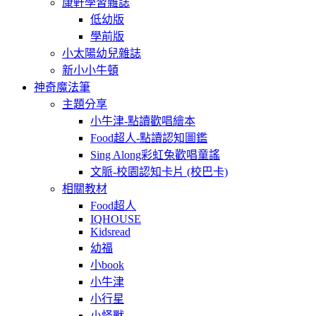
康軒學習雜誌
低幼版
學前版
小太陽幼兒雜誌
新小小牛頓
神奇魔法筆
主題分享
小牛津-點讀歡唱繪本
Food超人-點讀認知圖鑑
Sing Along彩虹兔歡唱童謠
文脈-校園認知卡片 (校巴卡)
相關教材
Food超人
IQHOUSE
Kidsread
幼福
小book
小牛津
小行星
小怪獸