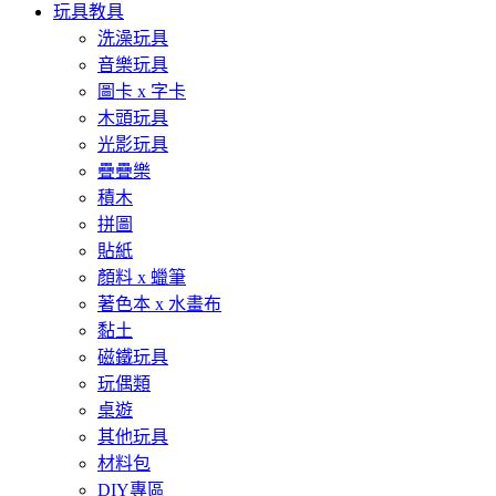
玩具教具
洗澡玩具
音樂玩具
圖卡 x 字卡
木頭玩具
光影玩具
疊疊樂
積木
拼圖
貼紙
顏料 x 蠟筆
著色本 x 水畫布
黏土
磁鐵玩具
玩偶類
桌遊
其他玩具
材料包
DIY專區