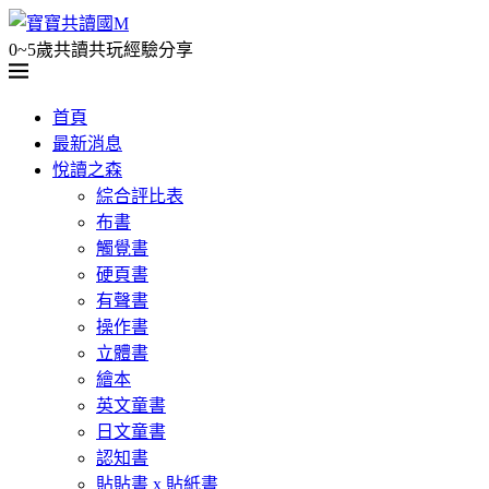
0~5歲共讀共玩經驗分享
首頁
最新消息
悅讀之森
綜合評比表
布書
觸覺書
硬頁書
有聲書
操作書
立體書
繪本
英文童書
日文童書
認知書
貼貼書 x 貼紙書