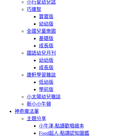
小行星幼兒誌
巧連智
寶寶版
幼幼版
全國兒童樂園
基礎版
成長版
國語幼兒月刊
幼幼版
成長版
康軒學習雜誌
低幼版
學前版
小太陽幼兒雜誌
新小小牛頓
神奇魔法筆
主題分享
小牛津-點讀歡唱繪本
Food超人-點讀認知圖鑑