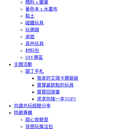
顏料 x 蠟筆
著色本 x 水畫布
黏土
磁鐵玩具
玩偶類
桌遊
其他玩具
材料包
DIY專區
主題活動
園丁手札
我家的艾瑞卡爾爺爺
寶寶最欽點的玩具
寶寶回頭書
求求你換一本TOP3
共讀共玩經驗分享
特邀專欄
甜心食驗室
孩想玩魔法包