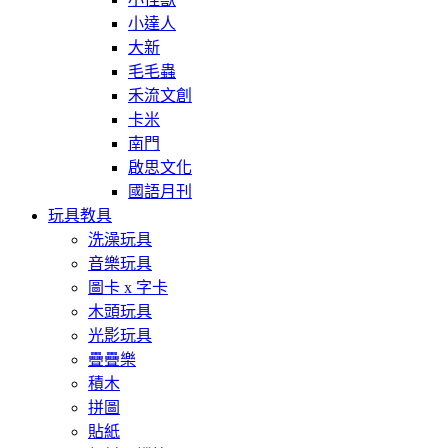
小達人
大新
毛毛蟲
禾流文創
卡米
南門
啟思文化
國語月刊
玩具教具
洗澡玩具
音樂玩具
圖卡 x 字卡
木頭玩具
光影玩具
疊疊樂
積木
拼圖
貼紙