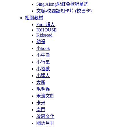
Sing Along彩虹兔歡唱童謠
文脈-校園認知卡片 (校巴卡)
相關教材
Food超人
IQHOUSE
Kidsread
幼福
小book
小牛津
小行星
小怪獸
小達人
大新
毛毛蟲
禾流文創
卡米
南門
啟思文化
國語月刊