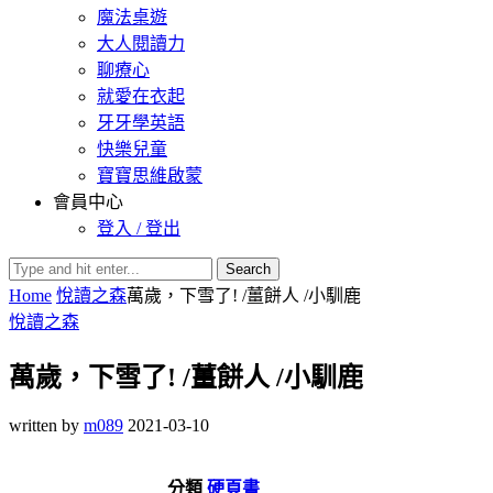
魔法桌遊
大人閱讀力
聊療心
就愛在衣起
牙牙學英語
快樂兒童
寶寶思維啟蒙
會員中心
登入 / 登出
Search
Home
悅讀之森
萬歲，下雪了! /薑餅人 /小馴鹿
悅讀之森
萬歲，下雪了! /薑餅人 /小馴鹿
written by
m089
2021-03-10
分類
硬頁書