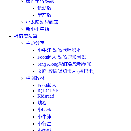
康軒學習雜誌
低幼版
學前版
小太陽幼兒雜誌
新小小牛頓
神奇魔法筆
主題分享
小牛津-點讀歡唱繪本
Food超人-點讀認知圖鑑
Sing Along彩虹兔歡唱童謠
文脈-校園認知卡片 (校巴卡)
相關教材
Food超人
IQHOUSE
Kidsread
幼福
小book
小牛津
小行星
小怪獸