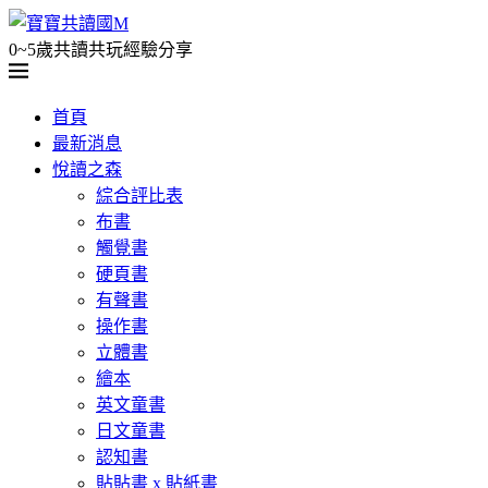
0~5歲共讀共玩經驗分享
首頁
最新消息
悅讀之森
綜合評比表
布書
觸覺書
硬頁書
有聲書
操作書
立體書
繪本
英文童書
日文童書
認知書
貼貼書 x 貼紙書