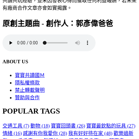
共讀共玩經驗，並未因發表心得而獲取任何利益報酬，若未來
有廠商合作文章亦會如實揭露。
原創主題曲 - 創作人：郭彥偉爸爸
ABOUT US
寶寶共讀國Ｍ
隱私權條款
禁止轉載聲明
贊助與合作
POPULAR TAGS
交通工具
(7)
動物
(18)
寶寶回頭書
(26)
寶寶最欽點的玩具
(27)
情緒
(16)
感謝有你我愛你
(28)
我有好好待在家
(48)
歡樂過新