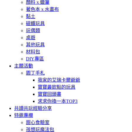
顏料 x 蠟筆
著色本 x 水畫布
黏土
磁鐵玩具
玩偶類
桌遊
其他玩具
材料包
DIY專區
主題活動
園丁手札
我家的艾瑞卡爾爺爺
寶寶最欽點的玩具
寶寶回頭書
求求你換一本TOP3
共讀共玩經驗分享
特邀專欄
甜心食驗室
孩想玩魔法包