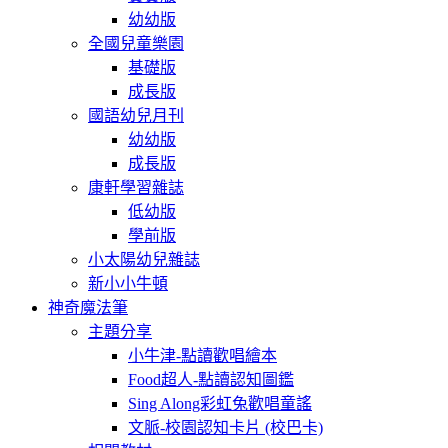
幼幼版
全國兒童樂園
基礎版
成長版
國語幼兒月刊
幼幼版
成長版
康軒學習雜誌
低幼版
學前版
小太陽幼兒雜誌
新小小牛頓
神奇魔法筆
主題分享
小牛津-點讀歡唱繪本
Food超人-點讀認知圖鑑
Sing Along彩虹兔歡唱童謠
文脈-校園認知卡片 (校巴卡)