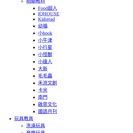
相關教材
Food超人
IQHOUSE
Kidsread
幼福
小book
小牛津
小行星
小怪獸
小達人
大新
毛毛蟲
禾流文創
卡米
南門
啟思文化
國語月刊
玩具教具
洗澡玩具
音樂玩具