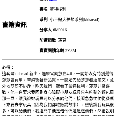
書名
蒙特梭利
系列
小不點大夢想系列(kidsread)
書籍資訊
分享人
#M0916
防禦指數
薄頁
寶寶閱讀年齡
2Y8M
心得：
這套是kidsread 新出，適齡官網放在4-6，一開始沒有特別覺得
莎莎會買單，單純衝著新品買。一開始先給莎莎看達爾文，意
外地莎莎不排斥，昨天我們一起看了蒙特梭利，莎莎非常喜
歡，他一直要求我回到身心障礙小朋友玩具只有吃剩的麵包屑
那一頁，跟我說她玩具可以分享給他們，接著急急忙忙從餐桌
下來要去拿玩具（因為我們都吃飯講故事），然後說我玩具很
多，可以給他們，我還問了他是借他們還是送他們，然後說明