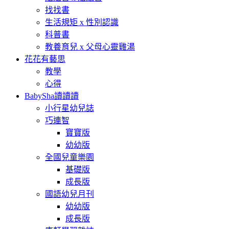
找找書
生活規矩 x 性別認識
科普書
教養育兒 x 父母心靈雞湯
花花有藝思
教學
心得
BabySha讀讀讀
小行星幼兒誌
巧連智
寶寶版
幼幼版
全國兒童樂園
基礎版
成長版
國語幼兒月刊
幼幼版
成長版