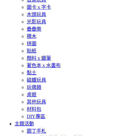
圖卡 x 字卡
木頭玩具
光影玩具
疊疊樂
積木
拼圖
貼紙
顏料 x 蠟筆
著色本 x 水畫布
黏土
磁鐵玩具
玩偶類
桌遊
其他玩具
材料包
DIY專區
主題活動
園丁手札