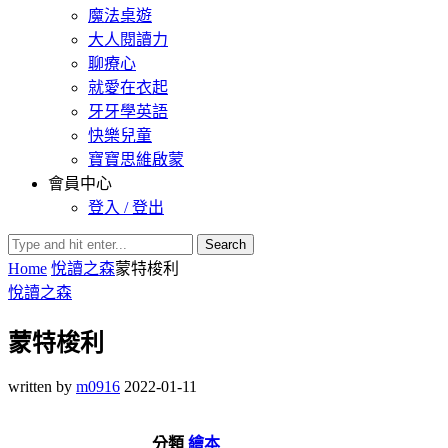
魔法桌遊
大人閱讀力
聊療心
就愛在衣起
牙牙學英語
快樂兒童
寶寶思維啟蒙
會員中心
登入 / 登出
Search
Home
悅讀之森
蒙特梭利
悅讀之森
蒙特梭利
written by
m0916
2022-01-11
分類
繪本