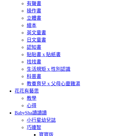
有聲書
操作書
立體書
繪本
英文童書
日文童書
認知書
貼貼書 x 貼紙書
找找書
生活規矩 x 性別認識
科普書
教養育兒 x 父母心靈雞湯
花花有藝思
教學
心得
BabySha讀讀讀
小行星幼兒誌
巧連智
寶寶版