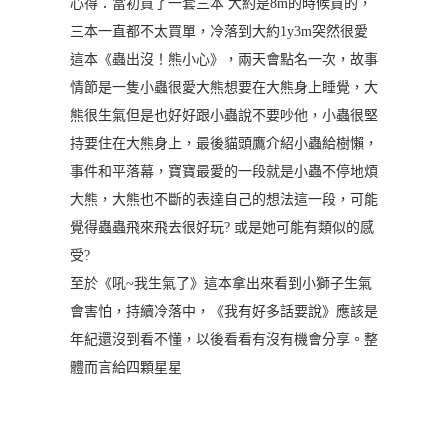
心得：當初買了一套三本 大約是8m的時候買的，
三本一直都不太買單，冷落到大約1y3m突然很愛
這本《蟲出沒！熊小心》，兩天會點名一次，故事
情節是一隻小蟲很愛大熊想要在大熊身上睡覺，大
熊很生氣但是也好好跟小蟲說不要吵他，小蟲很堅
持要住在大熊身上，最後貓頭鷹介紹小蟲給樹懶，
事件和平落幕，寶寶最愛的一段就是小蟲不停地煩
大熊，大熊也不斷的表達自己的想法這一段，可能
覺得蟲蟲飛來飛去很好玩? 或是她可能有類似的感
受?
至於《吼~我生氣了》這本拿出來看到小獅子生氣
會害怕，持續冷落中，《我有好多話要說》應該是
年紀還沒到看不懂，以後看看有沒有機會分享。整
體而言給四顆星星