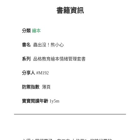
書籍資訊
分類
繪本
書名
蟲出沒！熊小心
系列
品格教育繪本情緒管理套書
分享人
#M192
防禦指數
薄頁
寶寶閱讀年齡
1y5m