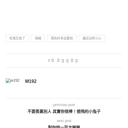
吼我生氣了
情緒
我有好多話要說
蟲出沒熊小心
0
M192
previous post
不要羨慕別人 其實你很棒！想飛的小兔子
next post
對你說一百次謝謝