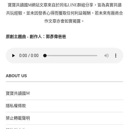
寶寶共讀國M網站文章來自於同名LINE群組分享，皆為真實共讀
共玩經驗，並未因發表心得而獲取任何利益報酬，若未來有廠商合
作文章亦會如實揭露。
原創主題曲 - 創作人：郭彥偉爸爸
ABOUT US
寶寶共讀國Ｍ
隱私權條款
禁止轉載聲明