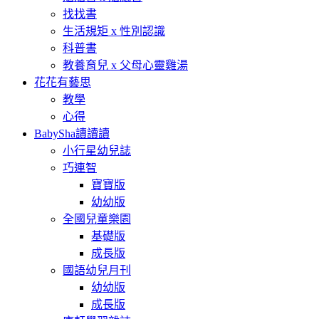
找找書
生活規矩 x 性別認識
科普書
教養育兒 x 父母心靈雞湯
花花有藝思
教學
心得
BabySha讀讀讀
小行星幼兒誌
巧連智
寶寶版
幼幼版
全國兒童樂園
基礎版
成長版
國語幼兒月刊
幼幼版
成長版