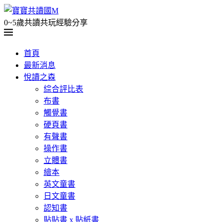
0~5歲共讀共玩經驗分享
首頁
最新消息
悅讀之森
綜合評比表
布書
觸覺書
硬頁書
有聲書
操作書
立體書
繪本
英文童書
日文童書
認知書
貼貼書 x 貼紙書