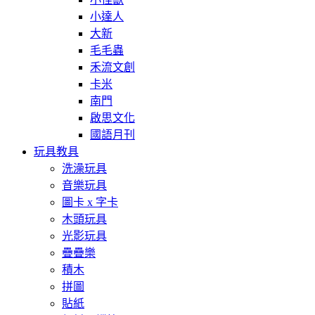
小達人
大新
毛毛蟲
禾流文創
卡米
南門
啟思文化
國語月刊
玩具教具
洗澡玩具
音樂玩具
圖卡 x 字卡
木頭玩具
光影玩具
疊疊樂
積木
拼圖
貼紙