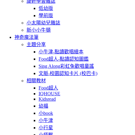
康軒學習雜誌
低幼版
學前版
小太陽幼兒雜誌
新小小牛頓
神奇魔法筆
主題分享
小牛津-點讀歡唱繪本
Food超人-點讀認知圖鑑
Sing Along彩虹兔歡唱童謠
文脈-校園認知卡片 (校巴卡)
相關教材
Food超人
IQHOUSE
Kidsread
幼福
小book
小牛津
小行星
小怪獸