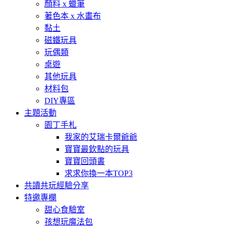
顏料 x 蠟筆
著色本 x 水畫布
黏土
磁鐵玩具
玩偶類
桌遊
其他玩具
材料包
DIY專區
主題活動
園丁手札
我家的艾瑞卡爾爺爺
寶寶最欽點的玩具
寶寶回頭書
求求你換一本TOP3
共讀共玩經驗分享
特邀專欄
甜心食驗室
孩想玩魔法包