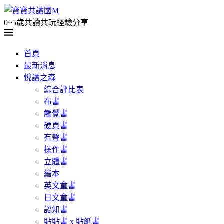
0~5歲共讀共玩經驗分享
首頁
最新消息
悅讀之森
綜合評比表
布書
觸覺書
硬頁書
有聲書
操作書
立體書
繪本
英文童書
日文童書
認知書
貼貼書 x 貼紙書