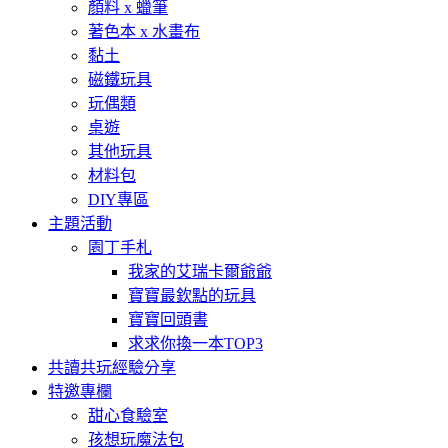
顏料 x 蠟筆
著色本 x 水畫布
黏土
磁鐵玩具
玩偶類
桌遊
其他玩具
材料包
DIY專區
主題活動
園丁手札
我家的艾瑞卡爾爺爺
寶寶最欽點的玩具
寶寶回頭書
求求你換一本TOP3
共讀共玩經驗分享
特邀專欄
甜心食驗室
孩想玩魔法包