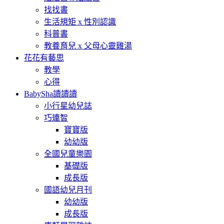
找找書
生活規矩 x 性別認識
科普書
教養育兒 x 父母心靈雞湯
花花有藝思
教學
心得
BabySha讀讀讀
小行星幼兒誌
巧連智
寶寶版
幼幼版
全國兒童樂園
基礎版
成長版
國語幼兒月刊
幼幼版
成長版