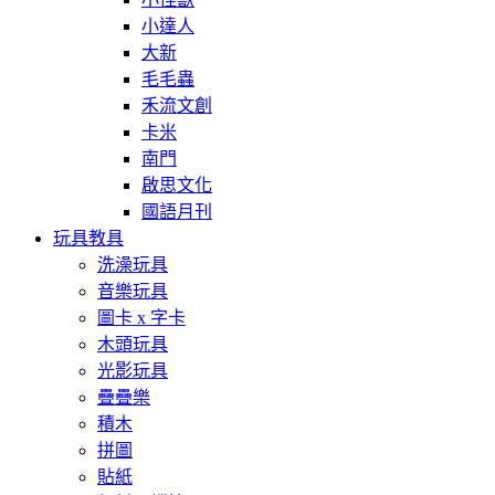
小達人
大新
毛毛蟲
禾流文創
卡米
南門
啟思文化
國語月刊
玩具教具
洗澡玩具
音樂玩具
圖卡 x 字卡
木頭玩具
光影玩具
疊疊樂
積木
拼圖
貼紙