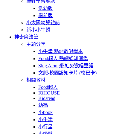
康軒學習雜誌
低幼版
學前版
小太陽幼兒雜誌
新小小牛頓
神奇魔法筆
主題分享
小牛津-點讀歡唱繪本
Food超人-點讀認知圖鑑
Sing Along彩虹兔歡唱童謠
文脈-校園認知卡片 (校巴卡)
相關教材
Food超人
IQHOUSE
Kidsread
幼福
小book
小牛津
小行星
小怪獸