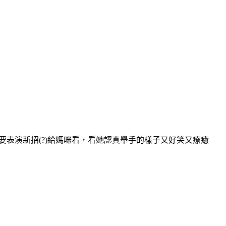
要表演新招(?)給媽咪看，看她認真舉手的樣子又好笑又療癒