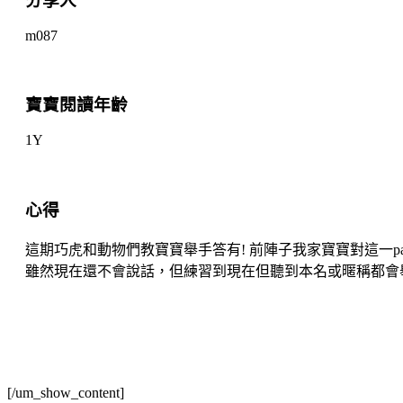
分享人
m087
寶寶閱讀年齡
1Y
心得
這期巧虎和動物們教寶寶舉手答有! 前陣子我家寶寶對這一p
雖然現在還不會說話，但練習到現在但聽到本名或暱稱都會舉手
[/um_show_content]