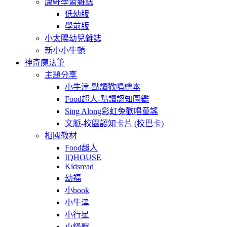
康軒學習雜誌
低幼版
學前版
小太陽幼兒雜誌
新小小牛頓
神奇魔法筆
主題分享
小牛津-點讀歡唱繪本
Food超人-點讀認知圖鑑
Sing Along彩虹兔歡唱童謠
文脈-校園認知卡片 (校巴卡)
相關教材
Food超人
IQHOUSE
Kidsread
幼福
小book
小牛津
小行星
小怪獸