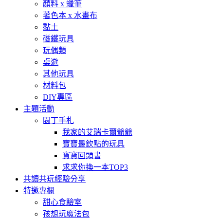
顏料 x 蠟筆
著色本 x 水畫布
黏土
磁鐵玩具
玩偶類
桌遊
其他玩具
材料包
DIY專區
主題活動
園丁手札
我家的艾瑞卡爾爺爺
寶寶最欽點的玩具
寶寶回頭書
求求你換一本TOP3
共讀共玩經驗分享
特邀專欄
甜心食驗室
孩想玩魔法包