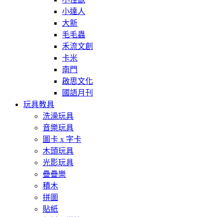
小達人
大新
毛毛蟲
禾流文創
卡米
南門
啟思文化
國語月刊
玩具教具
洗澡玩具
音樂玩具
圖卡 x 字卡
木頭玩具
光影玩具
疊疊樂
積木
拼圖
貼紙