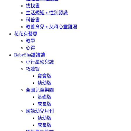
找找書
生活規矩 x 性別認識
科普書
教養育兒 x 父母心靈雞湯
花花有藝思
教學
心得
BabySha讀讀讀
小行星幼兒誌
巧連智
寶寶版
幼幼版
全國兒童樂園
基礎版
成長版
國語幼兒月刊
幼幼版
成長版