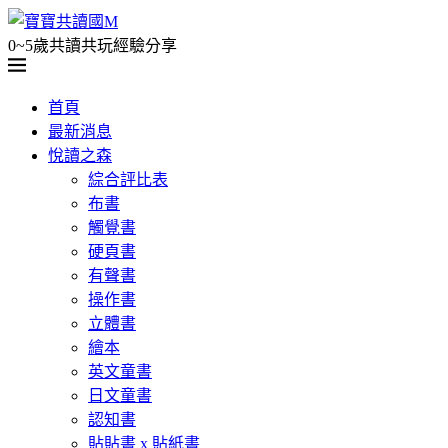
0~5歲共讀共玩經驗分享
首頁
最新消息
悅讀之森
綜合評比表
布書
觸覺書
硬頁書
有聲書
操作書
立體書
繪本
英文童書
日文童書
認知書
貼貼書 x 貼紙書