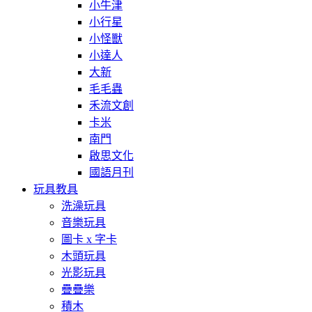
小牛津
小行星
小怪獸
小達人
大新
毛毛蟲
禾流文創
卡米
南門
啟思文化
國語月刊
玩具教具
洗澡玩具
音樂玩具
圖卡 x 字卡
木頭玩具
光影玩具
疊疊樂
積木