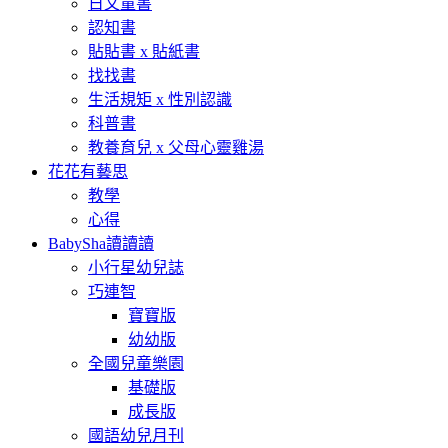
日文童書
認知書
貼貼書 x 貼紙書
找找書
生活規矩 x 性別認識
科普書
教養育兒 x 父母心靈雞湯
花花有藝思
教學
心得
BabySha讀讀讀
小行星幼兒誌
巧連智
寶寶版
幼幼版
全國兒童樂園
基礎版
成長版
國語幼兒月刊