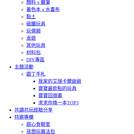
顏料 x 蠟筆
著色本 x 水畫布
黏土
磁鐵玩具
玩偶類
桌遊
其他玩具
材料包
DIY專區
主題活動
園丁手札
我家的艾瑞卡爾爺爺
寶寶最欽點的玩具
寶寶回頭書
求求你換一本TOP3
共讀共玩經驗分享
特邀專欄
甜心食驗室
孩想玩魔法包