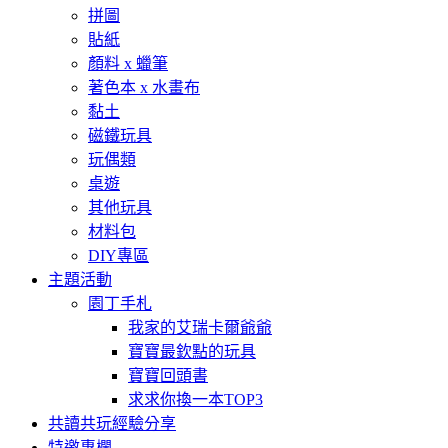
拼圖
貼紙
顏料 x 蠟筆
著色本 x 水畫布
黏土
磁鐵玩具
玩偶類
桌遊
其他玩具
材料包
DIY專區
主題活動
園丁手札
我家的艾瑞卡爾爺爺
寶寶最欽點的玩具
寶寶回頭書
求求你換一本TOP3
共讀共玩經驗分享
特邀專欄