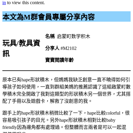
in
to view this content.
本文為M群會員專屬分享內容
名稱
启蒙町数学积木
玩具/教具資
分享人
#M2102
訊
寶寶閱讀年齡
原本已有hape形狀積木，但媽媽我缺乏創意一直不曉得如何引
導孩子如何使用，一直到群組美媽的推薦認識了這組啟蒙町數
學積木完全開啟了我對這類型的形狀積木另一個世界，尤其搭
配了手冊以及遊戲卡，解救了沒創意的我。
跟手上的hape形狀積木稍微比較了一下，hape比較colorful，很
容易吸引孩子的目光。另外hape形狀積木相對比較baby
friendly因為邊角都有處理過。但整體而言兩者是可以一起混