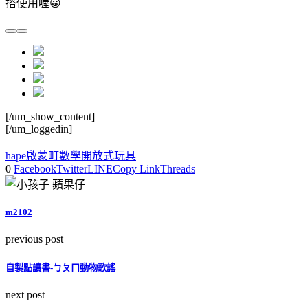
搭使用喔😀
[/um_show_content]
[/um_loggedin]
hape
啟蒙町
數學
開放式玩具
0
Facebook
Twitter
LINE
Copy Link
Threads
m2102
previous post
自製點讀書-ㄅㄆㄇ動物歌謠
next post