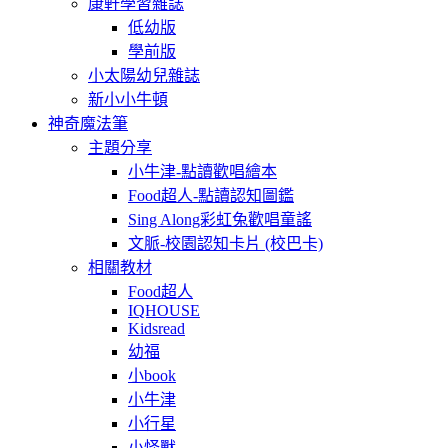
康軒學習雜誌
低幼版
學前版
小太陽幼兒雜誌
新小小牛頓
神奇魔法筆
主題分享
小牛津-點讀歡唱繪本
Food超人-點讀認知圖鑑
Sing Along彩虹兔歡唱童謠
文脈-校園認知卡片 (校巴卡)
相關教材
Food超人
IQHOUSE
Kidsread
幼福
小book
小牛津
小行星
小怪獸