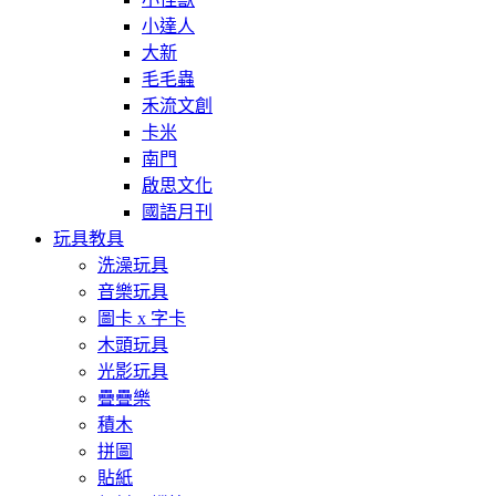
小達人
大新
毛毛蟲
禾流文創
卡米
南門
啟思文化
國語月刊
玩具教具
洗澡玩具
音樂玩具
圖卡 x 字卡
木頭玩具
光影玩具
疊疊樂
積木
拼圖
貼紙