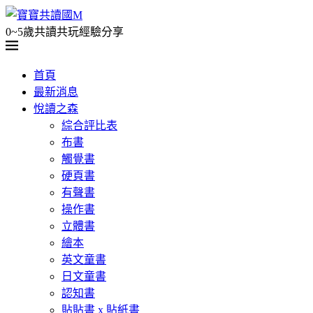
0~5歲共讀共玩經驗分享
首頁
最新消息
悅讀之森
綜合評比表
布書
觸覺書
硬頁書
有聲書
操作書
立體書
繪本
英文童書
日文童書
認知書
貼貼書 x 貼紙書