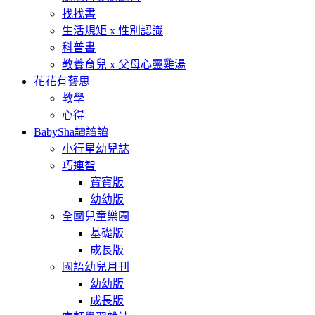
找找書
生活規矩 x 性別認識
科普書
教養育兒 x 父母心靈雞湯
花花有藝思
教學
心得
BabySha讀讀讀
小行星幼兒誌
巧連智
寶寶版
幼幼版
全國兒童樂園
基礎版
成長版
國語幼兒月刊
幼幼版
成長版