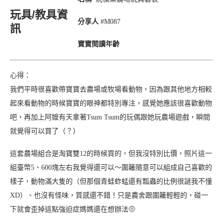
玩具/教具資
分享人
#M087
訊
寶寶閱讀年齡
心得：
我們平時很喜歡帶寶寶去農場或牧場看動物，因為跟其他地方相較
起來看動物的時候寶寶的眼神都特別專注，感覺她應該很喜歡動物
吧，再加上阿嬤有天拿著Tsum Tsum的玩偶跟她玩農場遊戲，瞬間
就覺得可以買了（？）
這套農場組合是淘寶雙12的時候買的，但我沒特別比價，照片這一
組臺幣5、600塊左右我覺得還可以～圍籬隨意可以組成自己喜歡的
樣子，動物滿大隻的（但那個青蛙蚱蜢還有瓢蟲的比例很謎我不懂
XD）、也沒有怪味，質感還不錯！只是農舍跟圍籬輕輕的，碰一
下就會歪掉這點強迫症媽媽還在想辦法🤨