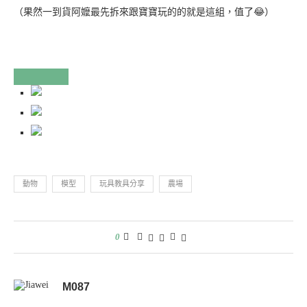
（果然一到貨阿嬤最先拆來跟寶寶玩的的就是這組，值了😂）
動物
模型
玩具教具分享
農場
0
M087