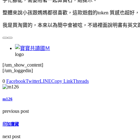
手忙腳亂，需要陪著一起算寶石，給提示。
整體來說小孩跟媽媽都很喜歡，這款遊戲的token 質感也超
我是買淘寶的，本來以為簡中會被唸，不過裡面說明書有英文
logo
[/um_show_content]
[/um_loggedin]
0
Facebook
Twitter
LINE
Copy Link
Threads
m126
previous post
印加寶藏
next post