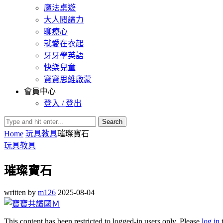
魔法桌遊
大人閱讀力
聊療心
就愛在衣起
牙牙學英語
快樂兒童
寶寶思維啟蒙
會員中心
登入 / 登出
Search
Home
玩具教具
璀璨寶石
玩具教具
璀璨寶石
written by
m126
2025-08-04
This content has been restricted to logged-in users only. Please
log in
t