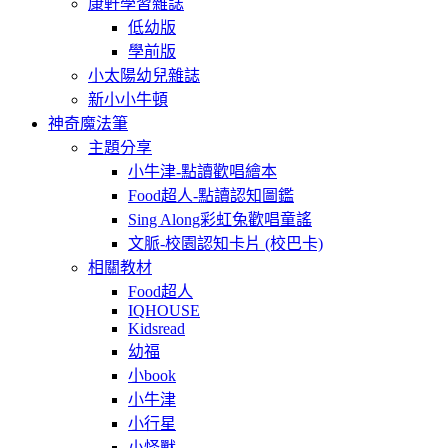
康軒學習雜誌
低幼版
學前版
小太陽幼兒雜誌
新小小牛頓
神奇魔法筆
主題分享
小牛津-點讀歡唱繪本
Food超人-點讀認知圖鑑
Sing Along彩虹兔歡唱童謠
文脈-校園認知卡片 (校巴卡)
相關教材
Food超人
IQHOUSE
Kidsread
幼福
小book
小牛津
小行星
小怪獸