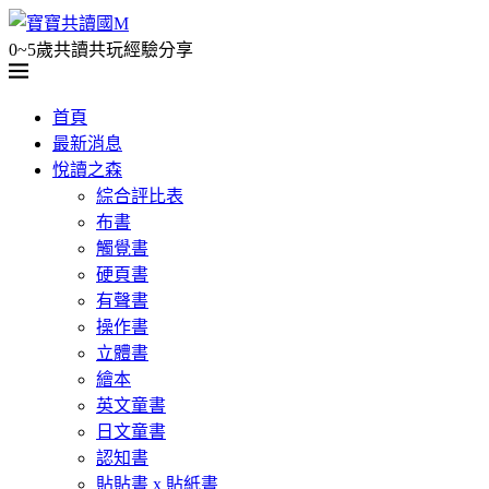
0~5歲共讀共玩經驗分享
首頁
最新消息
悅讀之森
綜合評比表
布書
觸覺書
硬頁書
有聲書
操作書
立體書
繪本
英文童書
日文童書
認知書
貼貼書 x 貼紙書