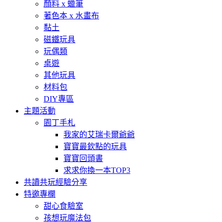
顏料 x 蠟筆
著色本 x 水畫布
黏土
磁鐵玩具
玩偶類
桌遊
其他玩具
材料包
DIY專區
主題活動
園丁手札
我家的艾瑞卡爾爺爺
寶寶最欽點的玩具
寶寶回頭書
求求你換一本TOP3
共讀共玩經驗分享
特邀專欄
甜心食驗室
孩想玩魔法包