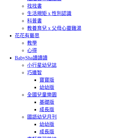
找找書
生活規矩 x 性別認識
科普書
教養育兒 x 父母心靈雞湯
花花有藝思
教學
心得
BabySha讀讀讀
小行星幼兒誌
巧連智
寶寶版
幼幼版
全國兒童樂園
基礎版
成長版
國語幼兒月刊
幼幼版
成長版