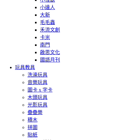
小達人
大新
毛毛蟲
禾流文創
卡米
南門
啟思文化
國語月刊
玩具教具
洗澡玩具
音樂玩具
圖卡 x 字卡
木頭玩具
光影玩具
疊疊樂
積木
拼圖
貼紙