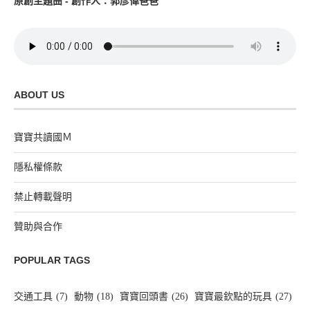
原創主題曲 - 創作人：郭彥偉爸爸
ABOUT US
寶寶共讀國Ｍ
隱私權條款
禁止轉載聲明
贊助與合作
POPULAR TAGS
交通工具
(7)
動物
(18)
寶寶回頭書
(26)
寶寶最欽點的玩具
(27)