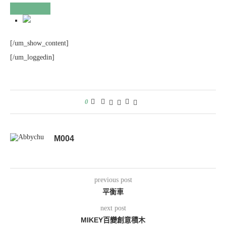
[/um_show_content]
[/um_loggedin]
0
M004
previous post
平衡車
next post
MIKEY百變創意積木