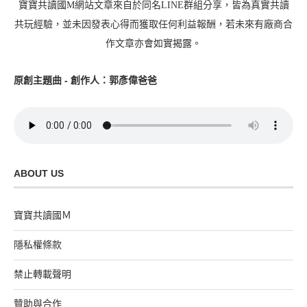
寶寶共讀國M網站文章來自於同名LINE群組分享，皆為真實共讀
共玩經驗，並未因發表心得而獲取任何利益報酬，若未來有廠商合
作文章亦會如實揭露。
原創主題曲 - 創作人：郭彥偉爸爸
ABOUT US
寶寶共讀國Ｍ
隱私權條款
禁止轉載聲明
贊助與合作