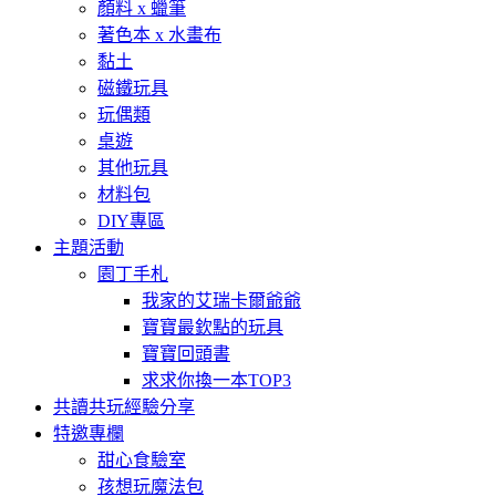
顏料 x 蠟筆
著色本 x 水畫布
黏土
磁鐵玩具
玩偶類
桌遊
其他玩具
材料包
DIY專區
主題活動
園丁手札
我家的艾瑞卡爾爺爺
寶寶最欽點的玩具
寶寶回頭書
求求你換一本TOP3
共讀共玩經驗分享
特邀專欄
甜心食驗室
孩想玩魔法包