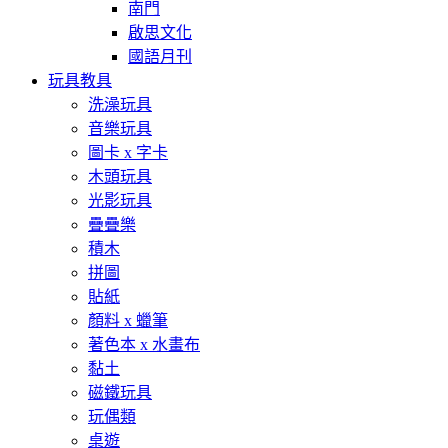
南門
啟思文化
國語月刊
玩具教具
洗澡玩具
音樂玩具
圖卡 x 字卡
木頭玩具
光影玩具
疊疊樂
積木
拼圖
貼紙
顏料 x 蠟筆
著色本 x 水畫布
黏土
磁鐵玩具
玩偶類
桌遊