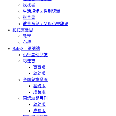
找找書
生活規矩 x 性別認識
科普書
教養育兒 x 父母心靈雞湯
花花有藝思
教學
心得
BabySha讀讀讀
小行星幼兒誌
巧連智
寶寶版
幼幼版
全國兒童樂園
基礎版
成長版
國語幼兒月刊
幼幼版
成長版