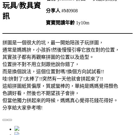
玩具/教具資
分享人
#M0908
訊
寶寶閱讀年齡
1y10m
拼圖是一個很大的坑，最一開始陪孩子玩拼圖，
通常是媽媽拚，小孩拆!然後慢慢引導它放在對的位置，
其實孩子都有再觀察拼圖的位置以及造型。
位置拚不對不用立刻跟他說你錯了，
而是換個說法，這個位置對嗎?換個方向試試看!!
哇!拚對了!太棒了!!突然有一天他就會拼起來了!!
這組拼圖紙質偏厚，質感蠻棒的，單純是媽媽覺得顏色
色調好看，然後也不期望孩子會拚，
但當他獨力拼起來的時候，媽媽真心覺得花錢花得好。
分享給大家參考唷!