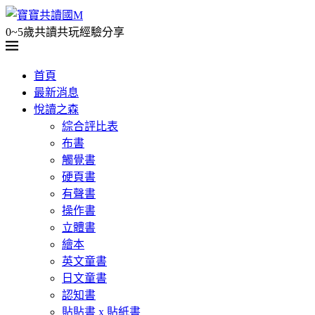
0~5歲共讀共玩經驗分享
首頁
最新消息
悅讀之森
綜合評比表
布書
觸覺書
硬頁書
有聲書
操作書
立體書
繪本
英文童書
日文童書
認知書
貼貼書 x 貼紙書