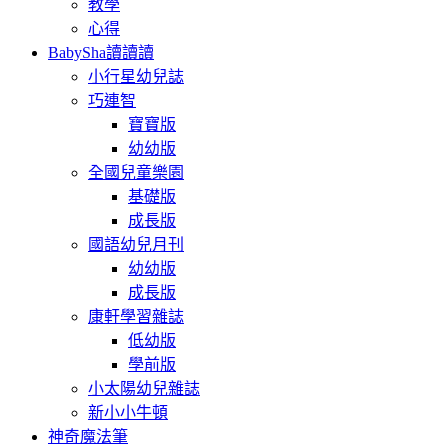
教學
心得
BabySha讀讀讀
小行星幼兒誌
巧連智
寶寶版
幼幼版
全國兒童樂園
基礎版
成長版
國語幼兒月刊
幼幼版
成長版
康軒學習雜誌
低幼版
學前版
小太陽幼兒雜誌
新小小牛頓
神奇魔法筆