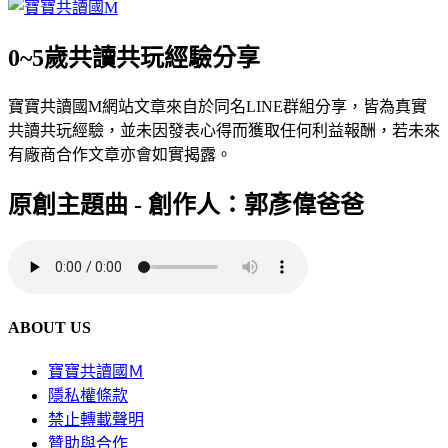
0~5歲共讀共玩經驗分享
寶寶共讀國M網站文章來自於同名LINE群組分享，皆為真實
共讀共玩經驗，並未因發表心得而獲取任何利益報酬，若未來
有廠商合作文章亦會如實揭露。
原創主題曲 - 創作人：郭彥偉爸爸
ABOUT US
寶寶共讀國Ｍ
隱私權條款
禁止轉載聲明
贊助與合作