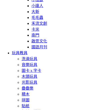
小達人
大新
毛毛蟲
禾流文創
卡米
南門
啟思文化
國語月刊
玩具教具
洗澡玩具
音樂玩具
圖卡 x 字卡
木頭玩具
光影玩具
疊疊樂
積木
拼圖
貼紙