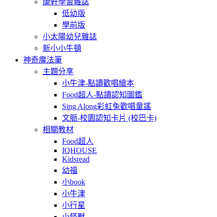
康軒學習雜誌
低幼版
學前版
小太陽幼兒雜誌
新小小牛頓
神奇魔法筆
主題分享
小牛津-點讀歡唱繪本
Food超人-點讀認知圖鑑
Sing Along彩虹兔歡唱童謠
文脈-校園認知卡片 (校巴卡)
相關教材
Food超人
IQHOUSE
Kidsread
幼福
小book
小牛津
小行星
小怪獸