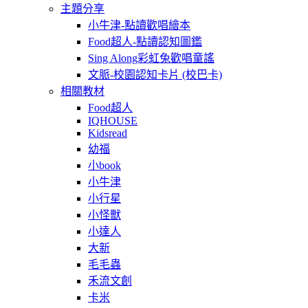
主題分享
小牛津-點讀歡唱繪本
Food超人-點讀認知圖鑑
Sing Along彩虹兔歡唱童謠
文脈-校園認知卡片 (校巴卡)
相關教材
Food超人
IQHOUSE
Kidsread
幼福
小book
小牛津
小行星
小怪獸
小達人
大新
毛毛蟲
禾流文創
卡米