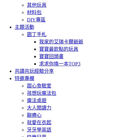
其他玩具
材料包
DIY專區
主題活動
園丁手札
我家的艾瑞卡爾爺爺
寶寶最欽點的玩具
寶寶回頭書
求求你換一本TOP3
共讀共玩經驗分享
特邀專欄
甜心食驗室
孩想玩魔法包
魔法桌遊
大人閱讀力
聊療心
就愛在衣起
牙牙學英語