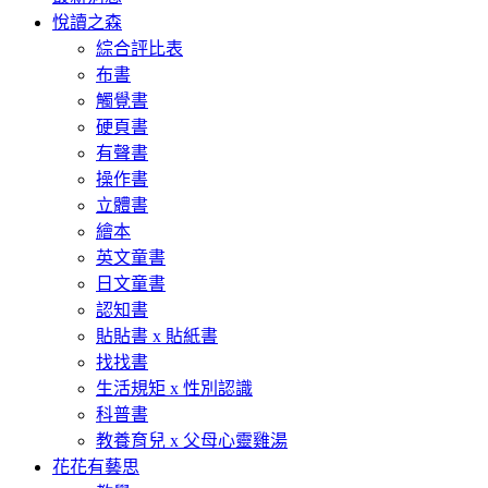
悅讀之森
綜合評比表
布書
觸覺書
硬頁書
有聲書
操作書
立體書
繪本
英文童書
日文童書
認知書
貼貼書 x 貼紙書
找找書
生活規矩 x 性別認識
科普書
教養育兒 x 父母心靈雞湯
花花有藝思