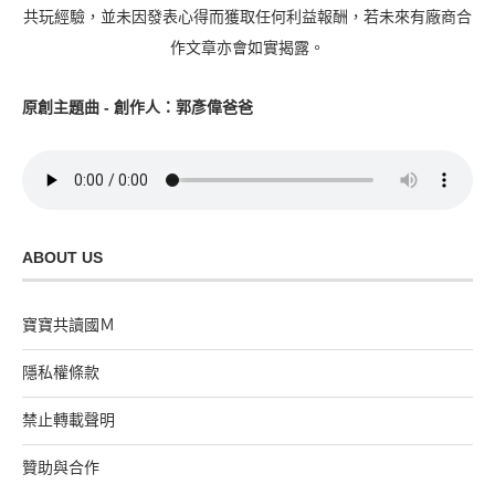
共玩經驗，並未因發表心得而獲取任何利益報酬，若未來有廠商合
作文章亦會如實揭露。
原創主題曲 - 創作人：郭彥偉爸爸
ABOUT US
寶寶共讀國Ｍ
隱私權條款
禁止轉載聲明
贊助與合作