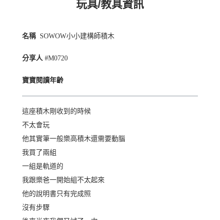
玩具/教具資訊
名稱
SOWOW小小建構師積木
分享人
#M0720
寶寶閱讀年齡
這座積木剛收到的時候
不太會玩
他其實筆一般樂高積木還需要動腦
我買了兩組
一組是軌道的
我跟樂爸一開始組不太起來
他的說明書只有完成照
沒有步驟