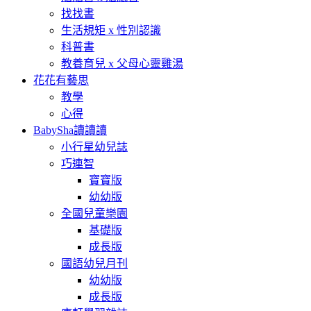
找找書
生活規矩 x 性別認識
科普書
教養育兒 x 父母心靈雞湯
花花有藝思
教學
心得
BabySha讀讀讀
小行星幼兒誌
巧連智
寶寶版
幼幼版
全國兒童樂園
基礎版
成長版
國語幼兒月刊
幼幼版
成長版