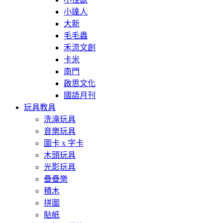
小達人
大新
毛毛蟲
禾流文創
卡米
南門
啟思文化
國語月刊
玩具教具
洗澡玩具
音樂玩具
圖卡 x 字卡
木頭玩具
光影玩具
疊疊樂
積木
拼圖
貼紙