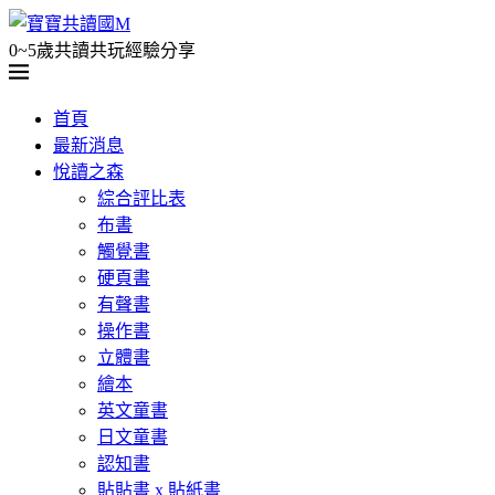
0~5歲共讀共玩經驗分享
首頁
最新消息
悅讀之森
綜合評比表
布書
觸覺書
硬頁書
有聲書
操作書
立體書
繪本
英文童書
日文童書
認知書
貼貼書 x 貼紙書