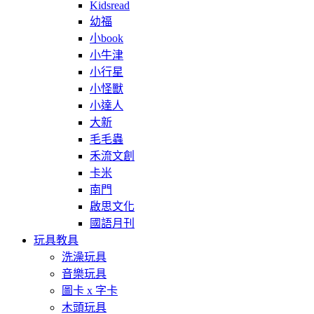
Kidsread
幼福
小book
小牛津
小行星
小怪獸
小達人
大新
毛毛蟲
禾流文創
卡米
南門
啟思文化
國語月刊
玩具教具
洗澡玩具
音樂玩具
圖卡 x 字卡
木頭玩具