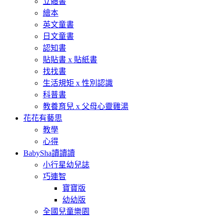
立體書
繪本
英文童書
日文童書
認知書
貼貼書 x 貼紙書
找找書
生活規矩 x 性別認識
科普書
教養育兒 x 父母心靈雞湯
花花有藝思
教學
心得
BabySha讀讀讀
小行星幼兒誌
巧連智
寶寶版
幼幼版
全國兒童樂園