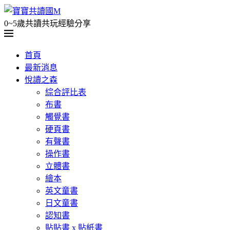
0~5歲共讀共玩經驗分享
首頁
最新消息
悅讀之森
綜合評比表
布書
觸覺書
硬頁書
有聲書
操作書
立體書
繪本
英文童書
日文童書
認知書
貼貼書 x 貼紙書