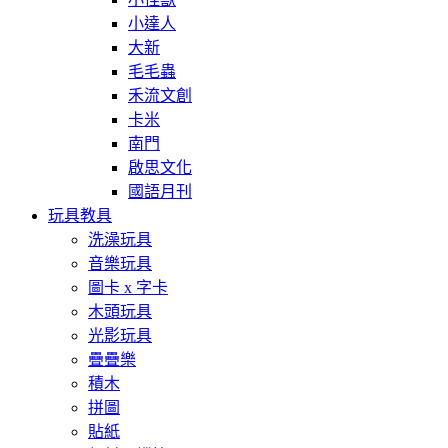
小達人
大新
毛毛蟲
禾流文創
卡米
南門
啟思文化
國語月刊
玩具教具
洗澡玩具
音樂玩具
圖卡 x 字卡
木頭玩具
光影玩具
疊疊樂
積木
拼圖
貼紙