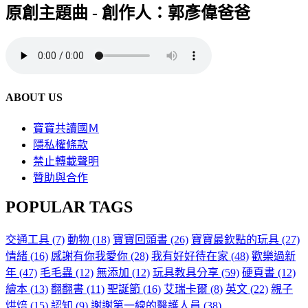
原創主題曲 - 創作人：郭彥偉爸爸
ABOUT US
寶寶共讀國Ｍ
隱私權條款
禁止轉載聲明
贊助與合作
POPULAR TAGS
交通工具
(7)
動物
(18)
寶寶回頭書
(26)
寶寶最欽點的玩具
(27)
情緒
(16)
感謝有你我愛你
(28)
我有好好待在家
(48)
歡樂過新
年
(47)
毛毛蟲
(12)
無添加
(12)
玩具教具分享
(59)
硬頁書
(12)
繪本
(13)
翻翻書
(11)
聖誕節
(16)
艾瑞卡爾
(8)
英文
(22)
親子
烘焙
(15)
認知
(9)
謝謝第一線的醫護人員
(38)