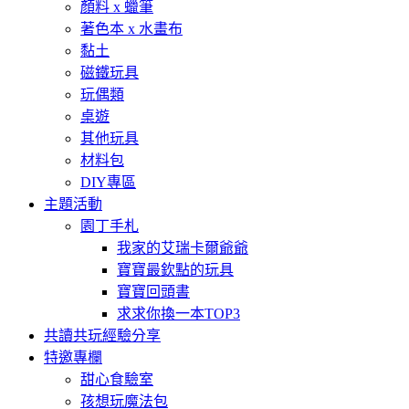
顏料 x 蠟筆
著色本 x 水畫布
黏土
磁鐵玩具
玩偶類
桌遊
其他玩具
材料包
DIY專區
主題活動
園丁手札
我家的艾瑞卡爾爺爺
寶寶最欽點的玩具
寶寶回頭書
求求你換一本TOP3
共讀共玩經驗分享
特邀專欄
甜心食驗室
孩想玩魔法包