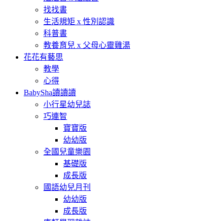
找找書
生活規矩 x 性別認識
科普書
教養育兒 x 父母心靈雞湯
花花有藝思
教學
心得
BabySha讀讀讀
小行星幼兒誌
巧連智
寶寶版
幼幼版
全國兒童樂園
基礎版
成長版
國語幼兒月刊
幼幼版
成長版