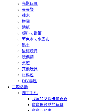
光影玩具
疊疊樂
積木
拼圖
貼紙
顏料 x 蠟筆
著色本 x 水畫布
黏土
磁鐵玩具
玩偶類
桌遊
其他玩具
材料包
DIY專區
主題活動
園丁手札
我家的艾瑞卡爾爺爺
寶寶最欽點的玩具
寶寶回頭書