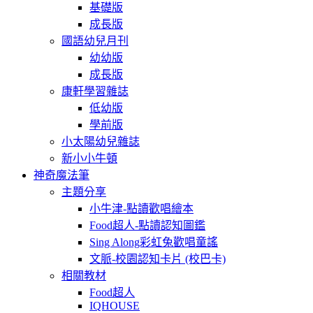
基礎版
成長版
國語幼兒月刊
幼幼版
成長版
康軒學習雜誌
低幼版
學前版
小太陽幼兒雜誌
新小小牛頓
神奇魔法筆
主題分享
小牛津-點讀歡唱繪本
Food超人-點讀認知圖鑑
Sing Along彩虹兔歡唱童謠
文脈-校園認知卡片 (校巴卡)
相關教材
Food超人
IQHOUSE