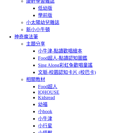
康軒學習雜誌
低幼版
學前版
小太陽幼兒雜誌
新小小牛頓
神奇魔法筆
主題分享
小牛津-點讀歡唱繪本
Food超人-點讀認知圖鑑
Sing Along彩虹兔歡唱童謠
文脈-校園認知卡片 (校巴卡)
相關教材
Food超人
IQHOUSE
Kidsread
幼福
小book
小牛津
小行星
小怪獸