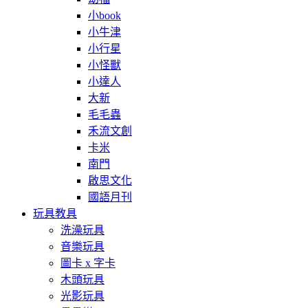
小book
小牛津
小行星
小怪獸
小達人
大新
毛毛蟲
禾流文創
卡米
南門
啟思文化
國語月刊
玩具教具
洗澡玩具
音樂玩具
圖卡 x 字卡
木頭玩具
光影玩具