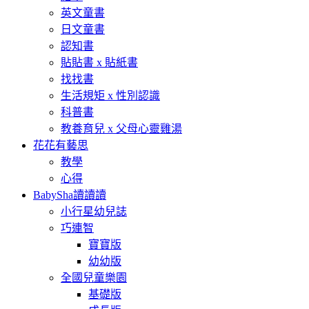
英文童書
日文童書
認知書
貼貼書 x 貼紙書
找找書
生活規矩 x 性別認識
科普書
教養育兒 x 父母心靈雞湯
花花有藝思
教學
心得
BabySha讀讀讀
小行星幼兒誌
巧連智
寶寶版
幼幼版
全國兒童樂園
基礎版