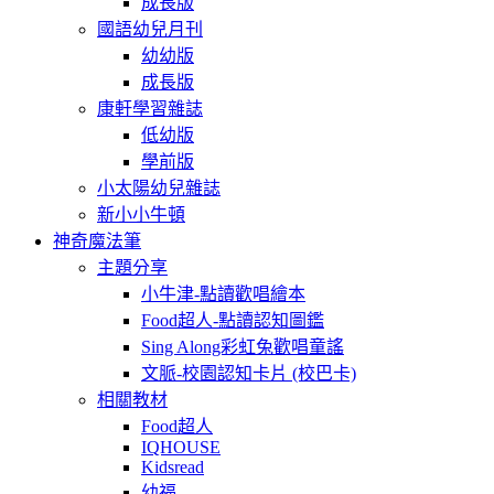
成長版
國語幼兒月刊
幼幼版
成長版
康軒學習雜誌
低幼版
學前版
小太陽幼兒雜誌
新小小牛頓
神奇魔法筆
主題分享
小牛津-點讀歡唱繪本
Food超人-點讀認知圖鑑
Sing Along彩虹兔歡唱童謠
文脈-校園認知卡片 (校巴卡)
相關教材
Food超人
IQHOUSE
Kidsread
幼福