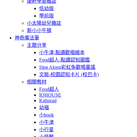
康軒學習雜誌
低幼版
學前版
小太陽幼兒雜誌
新小小牛頓
神奇魔法筆
主題分享
小牛津-點讀歡唱繪本
Food超人-點讀認知圖鑑
Sing Along彩虹兔歡唱童謠
文脈-校園認知卡片 (校巴卡)
相關教材
Food超人
IQHOUSE
Kidsread
幼福
小book
小牛津
小行星
小怪獸