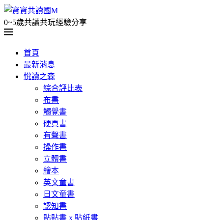
0~5歲共讀共玩經驗分享
首頁
最新消息
悅讀之森
綜合評比表
布書
觸覺書
硬頁書
有聲書
操作書
立體書
繪本
英文童書
日文童書
認知書
貼貼書 x 貼紙書