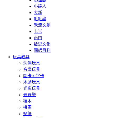
小達人
大新
毛毛蟲
禾流文創
卡米
南門
啟思文化
國語月刊
玩具教具
洗澡玩具
音樂玩具
圖卡 x 字卡
木頭玩具
光影玩具
疊疊樂
積木
拼圖
貼紙