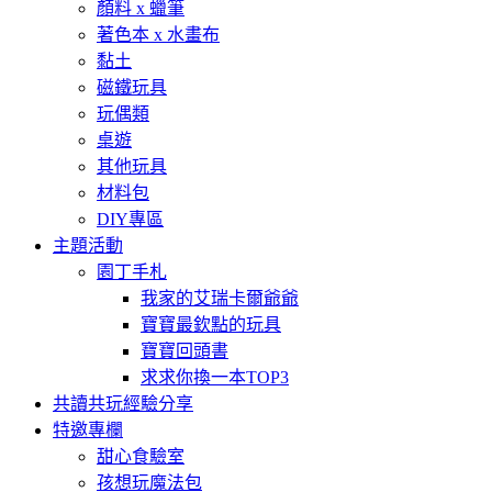
顏料 x 蠟筆
著色本 x 水畫布
黏土
磁鐵玩具
玩偶類
桌遊
其他玩具
材料包
DIY專區
主題活動
園丁手札
我家的艾瑞卡爾爺爺
寶寶最欽點的玩具
寶寶回頭書
求求你換一本TOP3
共讀共玩經驗分享
特邀專欄
甜心食驗室
孩想玩魔法包