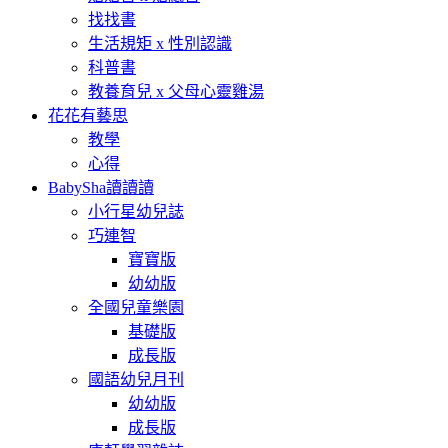
找找書
生活規矩 x 性別認識
科普書
教養育兒 x 父母心靈雞湯
花花有藝思
教學
心得
BabySha讀讀讀
小行星幼兒誌
巧連智
寶寶版
幼幼版
全國兒童樂園
基礎版
成長版
國語幼兒月刊
幼幼版
成長版