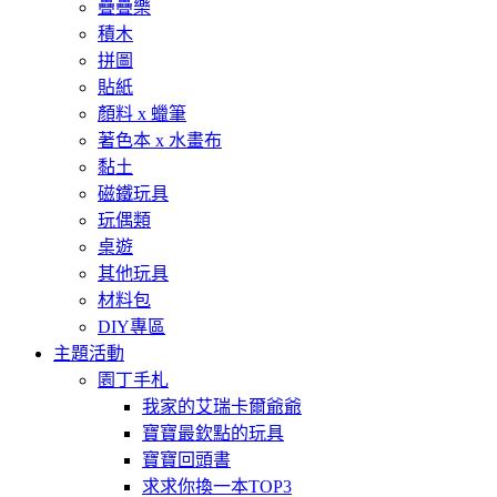
疊疊樂
積木
拼圖
貼紙
顏料 x 蠟筆
著色本 x 水畫布
黏土
磁鐵玩具
玩偶類
桌遊
其他玩具
材料包
DIY專區
主題活動
園丁手札
我家的艾瑞卡爾爺爺
寶寶最欽點的玩具
寶寶回頭書
求求你換一本TOP3