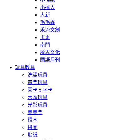
小達人
大新
毛毛蟲
禾流文創
卡米
南門
啟思文化
國語月刊
玩具教具
洗澡玩具
音樂玩具
圖卡 x 字卡
木頭玩具
光影玩具
疊疊樂
積木
拼圖
貼紙