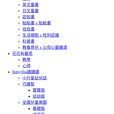
英文童書
日文童書
認知書
貼貼書 x 貼紙書
找找書
生活規矩 x 性別認識
科普書
教養育兒 x 父母心靈雞湯
花花有藝思
教學
心得
BabySha讀讀讀
小行星幼兒誌
巧連智
寶寶版
幼幼版
全國兒童樂園
基礎版