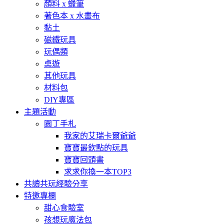
顏料 x 蠟筆
著色本 x 水畫布
黏土
磁鐵玩具
玩偶類
桌遊
其他玩具
材料包
DIY專區
主題活動
園丁手札
我家的艾瑞卡爾爺爺
寶寶最欽點的玩具
寶寶回頭書
求求你換一本TOP3
共讀共玩經驗分享
特邀專欄
甜心食驗室
孩想玩魔法包