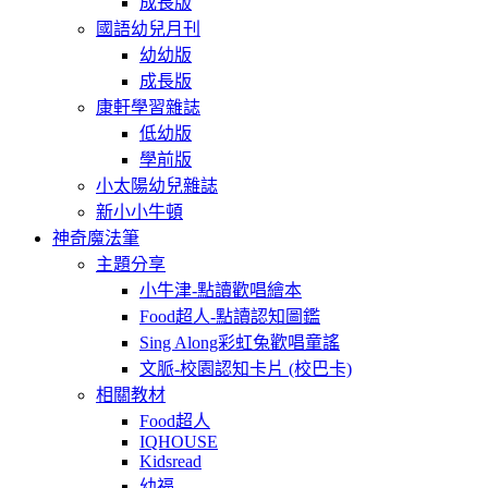
成長版
國語幼兒月刊
幼幼版
成長版
康軒學習雜誌
低幼版
學前版
小太陽幼兒雜誌
新小小牛頓
神奇魔法筆
主題分享
小牛津-點讀歡唱繪本
Food超人-點讀認知圖鑑
Sing Along彩虹兔歡唱童謠
文脈-校園認知卡片 (校巴卡)
相關教材
Food超人
IQHOUSE
Kidsread
幼福