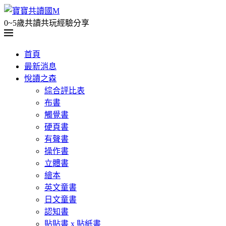
0~5歲共讀共玩經驗分享
首頁
最新消息
悅讀之森
綜合評比表
布書
觸覺書
硬頁書
有聲書
操作書
立體書
繪本
英文童書
日文童書
認知書
貼貼書 x 貼紙書