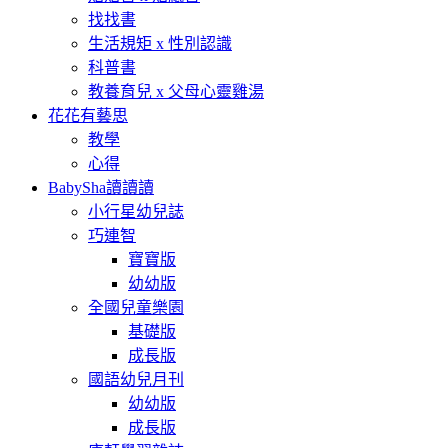
找找書
生活規矩 x 性別認識
科普書
教養育兒 x 父母心靈雞湯
花花有藝思
教學
心得
BabySha讀讀讀
小行星幼兒誌
巧連智
寶寶版
幼幼版
全國兒童樂園
基礎版
成長版
國語幼兒月刊
幼幼版
成長版