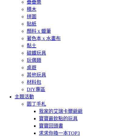
疊疊樂
積木
拼圖
貼紙
顏料 x 蠟筆
著色本 x 水畫布
黏土
磁鐵玩具
玩偶類
桌遊
其他玩具
材料包
DIY專區
主題活動
園丁手札
我家的艾瑞卡爾爺爺
寶寶最欽點的玩具
寶寶回頭書
求求你換一本TOP3