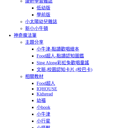
康軒學習雜誌
低幼版
學前版
小太陽幼兒雜誌
新小小牛頓
神奇魔法筆
主題分享
小牛津-點讀歡唱繪本
Food超人-點讀認知圖鑑
Sing Along彩虹兔歡唱童謠
文脈-校園認知卡片 (校巴卡)
相關教材
Food超人
IQHOUSE
Kidsread
幼福
小book
小牛津
小行星
小怪獸