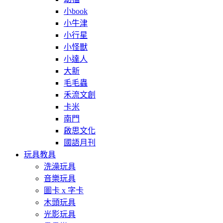
小book
小牛津
小行星
小怪獸
小達人
大新
毛毛蟲
禾流文創
卡米
南門
啟思文化
國語月刊
玩具教具
洗澡玩具
音樂玩具
圖卡 x 字卡
木頭玩具
光影玩具