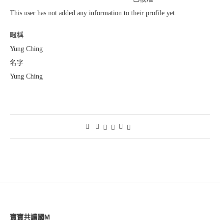
This user has not added any information to their profile yet.
暱稱
Yung Ching
名字
Yung Ching
寶寶共讀國M