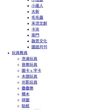
小達人
大新
毛毛蟲
禾流文創
卡米
南門
啟思文化
國語月刊
玩具教具
洗澡玩具
音樂玩具
圖卡 x 字卡
木頭玩具
光影玩具
疊疊樂
積木
拼圖
貼紙