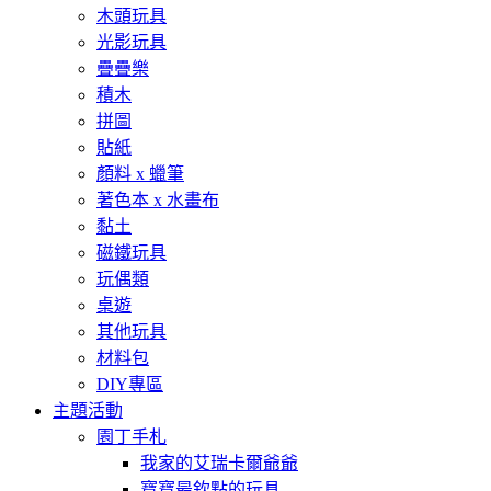
木頭玩具
光影玩具
疊疊樂
積木
拼圖
貼紙
顏料 x 蠟筆
著色本 x 水畫布
黏土
磁鐵玩具
玩偶類
桌遊
其他玩具
材料包
DIY專區
主題活動
園丁手札
我家的艾瑞卡爾爺爺
寶寶最欽點的玩具