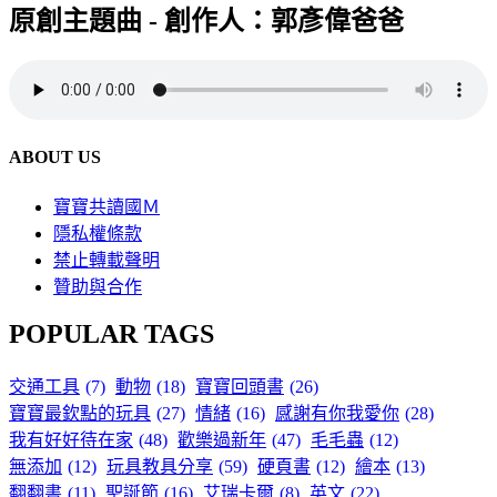
原創主題曲 - 創作人：郭彥偉爸爸
ABOUT US
寶寶共讀國Ｍ
隱私權條款
禁止轉載聲明
贊助與合作
POPULAR TAGS
交通工具
(7)
動物
(18)
寶寶回頭書
(26)
寶寶最欽點的玩具
(27)
情緒
(16)
感謝有你我愛你
(28)
我有好好待在家
(48)
歡樂過新年
(47)
毛毛蟲
(12)
無添加
(12)
玩具教具分享
(59)
硬頁書
(12)
繪本
(13)
翻翻書
(11)
聖誕節
(16)
艾瑞卡爾
(8)
英文
(22)