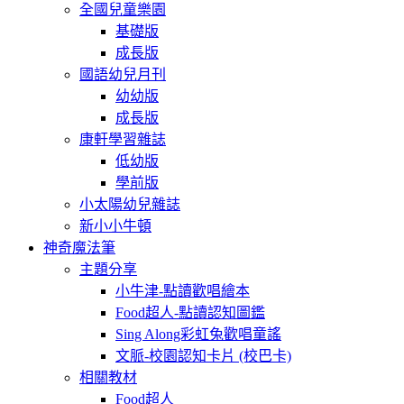
全國兒童樂園
基礎版
成長版
國語幼兒月刊
幼幼版
成長版
康軒學習雜誌
低幼版
學前版
小太陽幼兒雜誌
新小小牛頓
神奇魔法筆
主題分享
小牛津-點讀歡唱繪本
Food超人-點讀認知圖鑑
Sing Along彩虹兔歡唱童謠
文脈-校園認知卡片 (校巴卡)
相關教材
Food超人