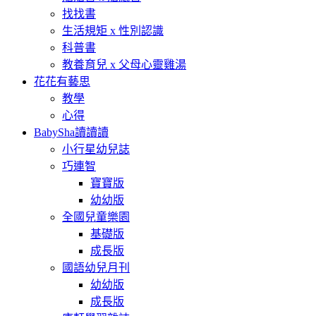
找找書
生活規矩 x 性別認識
科普書
教養育兒 x 父母心靈雞湯
花花有藝思
教學
心得
BabySha讀讀讀
小行星幼兒誌
巧連智
寶寶版
幼幼版
全國兒童樂園
基礎版
成長版
國語幼兒月刊
幼幼版
成長版