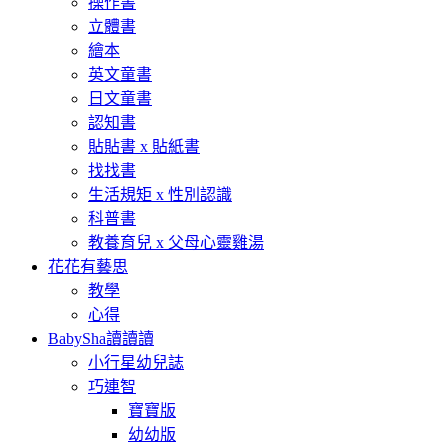
操作書
立體書
繪本
英文童書
日文童書
認知書
貼貼書 x 貼紙書
找找書
生活規矩 x 性別認識
科普書
教養育兒 x 父母心靈雞湯
花花有藝思
教學
心得
BabySha讀讀讀
小行星幼兒誌
巧連智
寶寶版
幼幼版