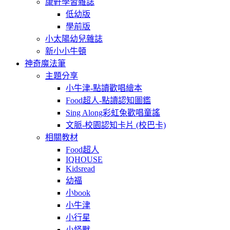
康軒學習雜誌
低幼版
學前版
小太陽幼兒雜誌
新小小牛頓
神奇魔法筆
主題分享
小牛津-點讀歡唱繪本
Food超人-點讀認知圖鑑
Sing Along彩虹兔歡唱童謠
文脈-校園認知卡片 (校巴卡)
相關教材
Food超人
IQHOUSE
Kidsread
幼福
小book
小牛津
小行星
小怪獸