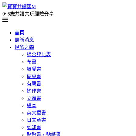
0~5歲共讀共玩經驗分享
首頁
最新消息
悅讀之森
綜合評比表
布書
觸覺書
硬頁書
有聲書
操作書
立體書
繪本
英文童書
日文童書
認知書
貼貼書 x 貼紙書