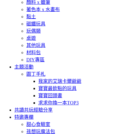
顏料 x 蠟筆
著色本 x 水畫布
黏土
磁鐵玩具
玩偶類
桌遊
其他玩具
材料包
DIY專區
主題活動
園丁手札
我家的艾瑞卡爾爺爺
寶寶最欽點的玩具
寶寶回頭書
求求你換一本TOP3
共讀共玩經驗分享
特邀專欄
甜心食驗室
孩想玩魔法包