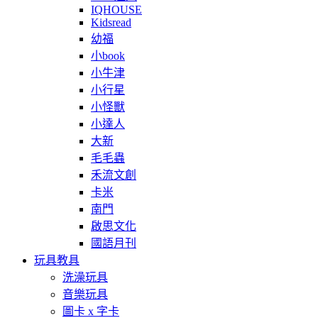
IQHOUSE
Kidsread
幼福
小book
小牛津
小行星
小怪獸
小達人
大新
毛毛蟲
禾流文創
卡米
南門
啟思文化
國語月刊
玩具教具
洗澡玩具
音樂玩具
圖卡 x 字卡