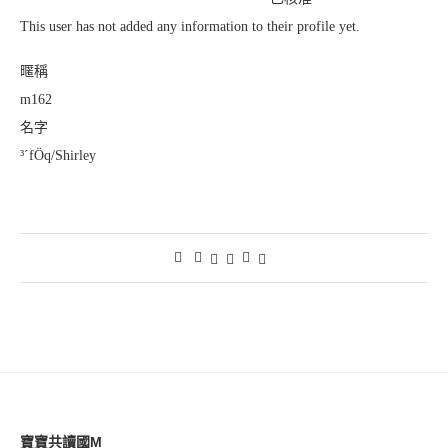
This user has not added any information to their profile yet.
暱稱
m162
名字
³´fÖq/Shirley
寶寶共讀國M