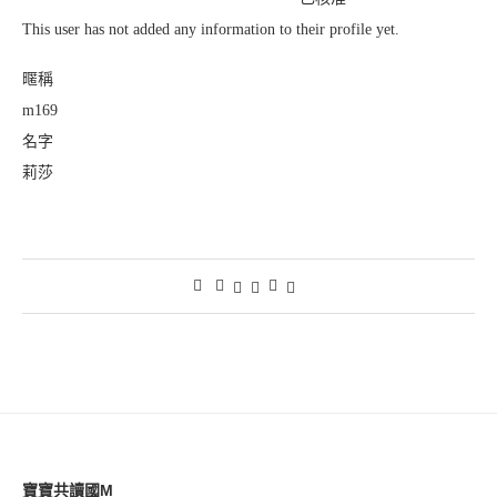
This user has not added any information to their profile yet.
暱稱
m169
名字
莉莎
寶寶共讀國M