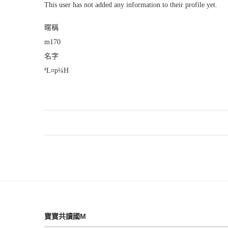
This user has not added any information to their profile yet.
暱稱
m170
名字
ªL¤p¼H
寶寶共讀國M