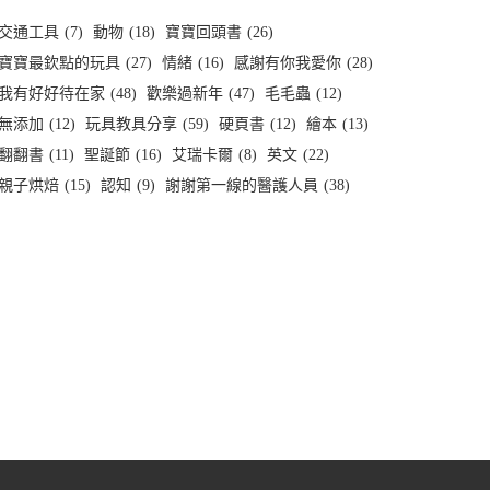
交通工具
(7)
動物
(18)
寶寶回頭書
(26)
寶寶最欽點的玩具
(27)
情緒
(16)
感謝有你我愛你
(28)
我有好好待在家
(48)
歡樂過新年
(47)
毛毛蟲
(12)
無添加
(12)
玩具教具分享
(59)
硬頁書
(12)
繪本
(13)
翻翻書
(11)
聖誕節
(16)
艾瑞卡爾
(8)
英文
(22)
親子烘焙
(15)
認知
(9)
謝謝第一線的醫護人員
(38)