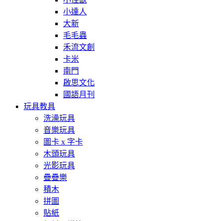
小達人
大新
毛毛蟲
禾流文創
卡米
南門
啟思文化
國語月刊
玩具教具
洗澡玩具
音樂玩具
圖卡 x 字卡
木頭玩具
光影玩具
疊疊樂
積木
拼圖
貼紙