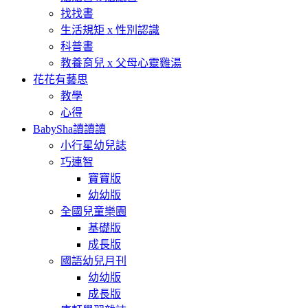
找找書
生活規矩 x 性別認識
科普書
教養育兒 x 父母心靈雞湯
花花有藝思
教學
心得
BabySha讀讀讀
小行星幼兒誌
巧連智
寶寶版
幼幼版
全國兒童樂園
基礎版
成長版
國語幼兒月刊
幼幼版
成長版