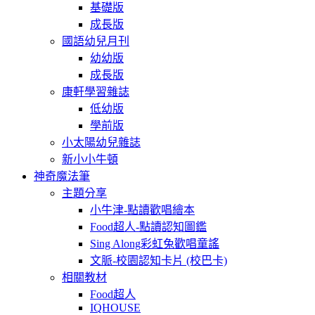
基礎版
成長版
國語幼兒月刊
幼幼版
成長版
康軒學習雜誌
低幼版
學前版
小太陽幼兒雜誌
新小小牛頓
神奇魔法筆
主題分享
小牛津-點讀歡唱繪本
Food超人-點讀認知圖鑑
Sing Along彩虹兔歡唱童謠
文脈-校園認知卡片 (校巴卡)
相關教材
Food超人
IQHOUSE