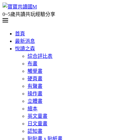
0~5歲共讀共玩經驗分享
首頁
最新消息
悅讀之森
綜合評比表
布書
觸覺書
硬頁書
有聲書
操作書
立體書
繪本
英文童書
日文童書
認知書
貼貼書 x 貼紙書