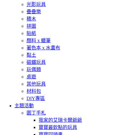
光影玩具
疊疊樂
積木
拼圖
貼紙
顏料 x 蠟筆
著色本 x 水畫布
黏土
磁鐵玩具
玩偶類
桌遊
其他玩具
材料包
DIY專區
主題活動
園丁手札
我家的艾瑞卡爾爺爺
寶寶最欽點的玩具
寶寶回頭書