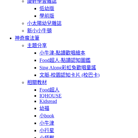
康軒學習雜誌
低幼版
學前版
小太陽幼兒雜誌
新小小牛頓
神奇魔法筆
主題分享
小牛津-點讀歡唱繪本
Food超人-點讀認知圖鑑
Sing Along彩虹兔歡唱童謠
文脈-校園認知卡片 (校巴卡)
相關教材
Food超人
IQHOUSE
Kidsread
幼福
小book
小牛津
小行星
小怪獸