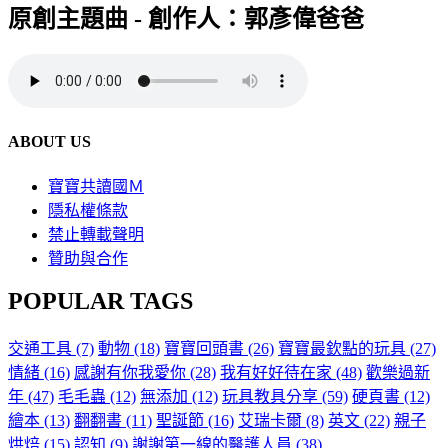
原創主題曲 - 創作人：郭彥偉爸爸
ABOUT US
寶寶共讀國Ｍ
隱私權條款
禁止轉載聲明
贊助與合作
POPULAR TAGS
交通工具
(7)
動物
(18)
寶寶回頭書
(26)
寶寶最欽點的玩具
(27)
情緒
(16)
感謝有你我愛你
(28)
我有好好待在家
(48)
歡樂過新
年
(47)
毛毛蟲
(12)
無添加
(12)
玩具教具分享
(59)
硬頁書
(12)
繪本
(13)
翻翻書
(11)
聖誕節
(16)
艾瑞卡爾
(8)
英文
(22)
親子
烘焙
(15)
認知
(9)
謝謝第一線的醫護人員
(38)