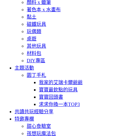
顏料 x 蠟筆
著色本 x 水畫布
黏土
磁鐵玩具
玩偶類
桌遊
其他玩具
材料包
DIY專區
主題活動
園丁手札
我家的艾瑞卡爾爺爺
寶寶最欽點的玩具
寶寶回頭書
求求你換一本TOP3
共讀共玩經驗分享
特邀專欄
甜心食驗室
孩想玩魔法包