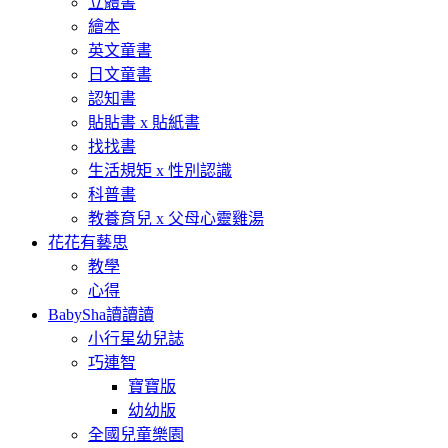
立體書
繪本
英文童書
日文童書
認知書
貼貼書 x 貼紙書
找找書
生活規矩 x 性別認識
科普書
教養育兒 x 父母心靈雞湯
花花有藝思
教學
心得
BabySha讀讀讀
小行星幼兒誌
巧連智
寶寶版
幼幼版
全國兒童樂園