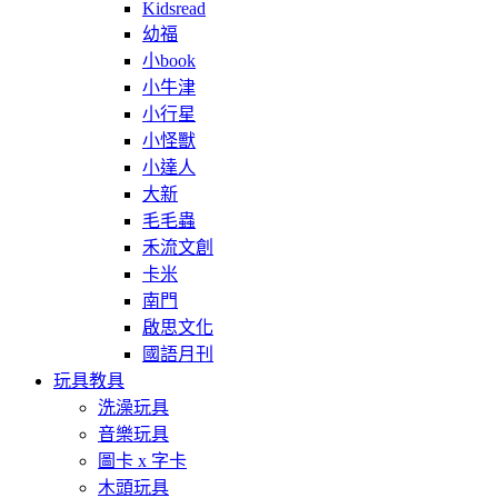
Kidsread
幼福
小book
小牛津
小行星
小怪獸
小達人
大新
毛毛蟲
禾流文創
卡米
南門
啟思文化
國語月刊
玩具教具
洗澡玩具
音樂玩具
圖卡 x 字卡
木頭玩具