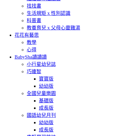
找找書
生活規矩 x 性別認識
科普書
教養育兒 x 父母心靈雞湯
花花有藝思
教學
心得
BabySha讀讀讀
小行星幼兒誌
巧連智
寶寶版
幼幼版
全國兒童樂園
基礎版
成長版
國語幼兒月刊
幼幼版
成長版