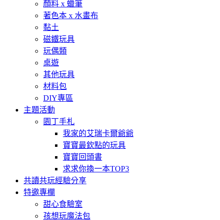
顏料 x 蠟筆
著色本 x 水畫布
黏土
磁鐵玩具
玩偶類
桌遊
其他玩具
材料包
DIY專區
主題活動
園丁手札
我家的艾瑞卡爾爺爺
寶寶最欽點的玩具
寶寶回頭書
求求你換一本TOP3
共讀共玩經驗分享
特邀專欄
甜心食驗室
孩想玩魔法包