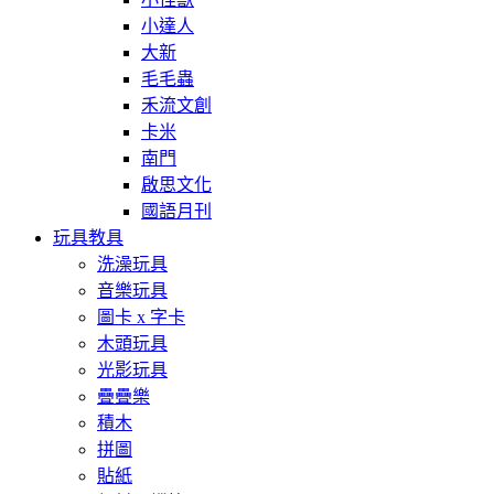
小達人
大新
毛毛蟲
禾流文創
卡米
南門
啟思文化
國語月刊
玩具教具
洗澡玩具
音樂玩具
圖卡 x 字卡
木頭玩具
光影玩具
疊疊樂
積木
拼圖
貼紙