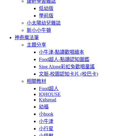
康軒學習雜誌
低幼版
學前版
小太陽幼兒雜誌
新小小牛頓
神奇魔法筆
主題分享
小牛津-點讀歡唱繪本
Food超人-點讀認知圖鑑
Sing Along彩虹兔歡唱童謠
文脈-校園認知卡片 (校巴卡)
相關教材
Food超人
IQHOUSE
Kidsread
幼福
小book
小牛津
小行星
小怪獸