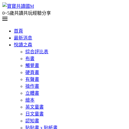
0~5歲共讀共玩經驗分享
首頁
最新消息
悅讀之森
綜合評比表
布書
觸覺書
硬頁書
有聲書
操作書
立體書
繪本
英文童書
日文童書
認知書
貼貼書 x 貼紙書