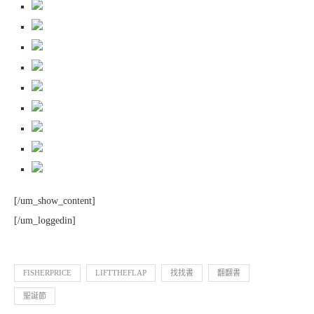
[/um_show_content]
[/um_loggedin]
FISHERPRICE
LIFTTHEFLAP
找找書
翻翻書
聖誕節