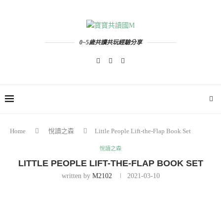
0~5歲共讀共玩經驗分享
Home
悅讀之森
Little People Lift-the-Flap Book Set
悅讀之森
LITTLE PEOPLE LIFT-THE-FLAP BOOK SET
written by
M2102
2021-03-10