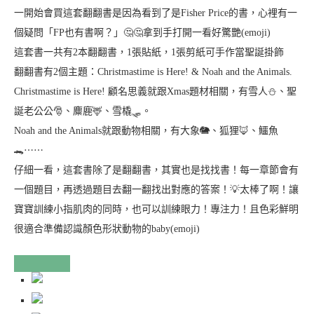
一開始會買這套翻翻書是因為看到了是Fisher Price的書，心裡有一
個疑問「FP也有書啊？」🤔🤔拿到手打開一看好驚艷(emoji)
這套書一共有2本翻翻書，1張貼紙，1張剪紙可手作當聖誕掛飾
翻翻書有2個主題：Christmastime is Here! & Noah and the Animals.
Christmastime is Here! 顧名思義就跟Xmas題材相關，有雪人⛄️、聖
誕老公公🎅、麋鹿🦌、雪橇🛷。
Noah and the Animals就跟動物相關，有大象🐘、狐狸🦊、鱷魚
🐊⋯⋯
仔細一看，這套書除了是翻翻書，其實也是找找書！每一章節會有
一個題目，再透過題目去翻一翻找出對應的答案！💡太棒了啊！讓
寶寶訓練小指肌肉的同時，也可以訓練眼力！專注力！且色彩鮮明
很適合準備認識顏色形狀動物的baby(emoji)