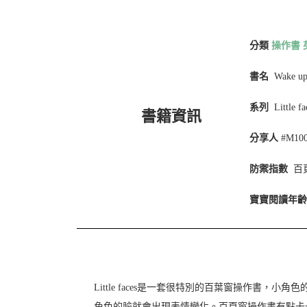
分類
操作書
書名
Wake up,
系列
Little fa
書籍資訊
分享人
#M10
防禦指數
百
寶寶閱讀年齡
Little faces是一套很特別的百葉窗操作書
角色的臉就會出現表情變化。百頁窗操作書有點卡