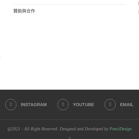
贊助與合作
INSTAGRAM
YOUTUBE
EMAIL
@2021 - All Right Reserved. Designed and Developed by
PenciDesign