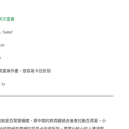
英文童書
 Santa!
ces
0
頁窗操作書，很容易卡住折到
1y
，小角色的臉是百葉窗機關，將中間的跨頁翻過去後會拉動百頁窗，小
卡的時候如果硬拉容易卡住或折到，寶寶比較小的人建議幫