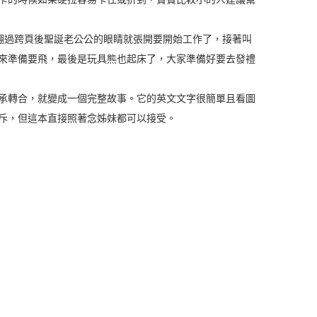
誕老人，翻過跨頁後聖誕老公公的眼睛就張開要開始工作了，接著叫
來準備要飛，最後是玩具熊也起床了，大家準備好要去發禮
承轉合，就變成一個完整故事。它的英文文字很簡單且看圖
斥，但這本直接照著念姊妹都可以接受。