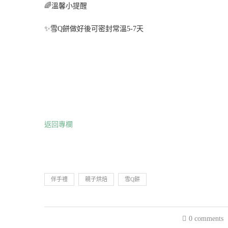
🌈溫馨小提醒
✨雪Q餅做好後可密封常溫5-7天
返回專欄
伴手禮
親子烘焙
雪Q餅
0 comments