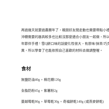
再過幾天就要過農曆年了，親朋好友間走動也需要帶點小
沖糖需要的器具較多也比較沒那麼適合小朋友一起做，所
年節伴手禮 ! 雪Q餅口味的話變化性很大，有原味/抹茶/
異，所以學會了也能依照自己喜歡的材料去做調整喔。
食材
無鹽奶油40g + 棉花糖120g
全脂奶粉45g + 紫薯粉2g
蔓越莓乾80g + 草莓乾30g + 奇福餅乾140g (或燕麥餅乾)