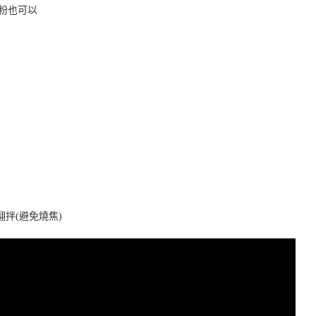
粉也可以
拌(避免燒焦)