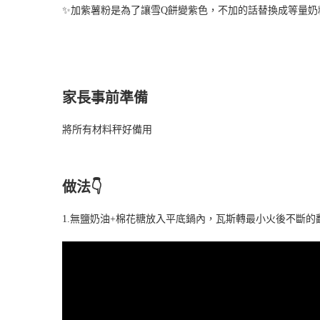
✨加紫薯粉是為了讓雪Q餅變紫色，不加的話替換成等量奶
家長事前準備
將所有材料秤好備用
做法👇
1.無鹽奶油+棉花糖放入平底鍋內，瓦斯轉最小火後不斷的翻