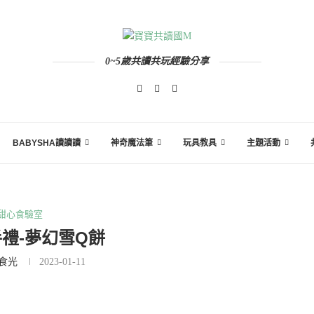
0~5歲共讀共玩經驗分享
BABYSHA讀讀讀
神奇魔法筆
玩具教具
主題活動
甜心食驗室
禮-夢幻雪Q餅
食光
2023-01-11