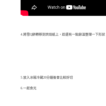
4.將雪Q餅轉移到烘焙紙上，趁還有一點餘溫整理一下形狀
5.放入冰箱冷藏20分鐘後會比較好切
6.一起食光