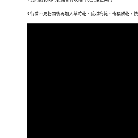
3.待看不見粉類後再加入草莓乾、蔓越梅乾、奇福餅乾，