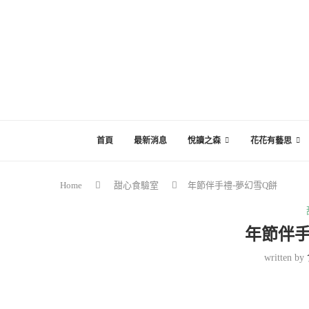
首頁
最新消息
悅讀之森
花花有藝思
Home
甜心食驗室
年節伴手禮-夢幻雪Q餅
年節伴手
written by