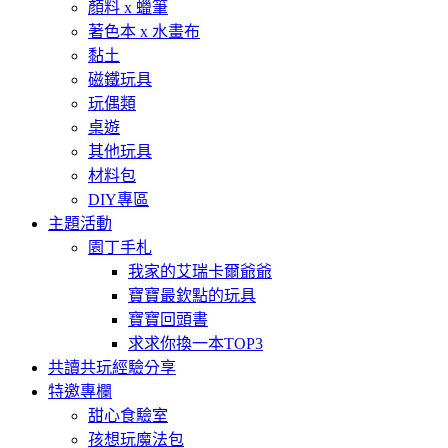
顏料 x 蠟筆
著色本 x 水畫布
黏土
磁鐵玩具
玩偶類
桌遊
其他玩具
材料包
DIY專區
主題活動
園丁手札
我家的艾瑞卡爾爺爺
寶寶最欽點的玩具
寶寶回頭書
求求你換一本TOP3
共讀共玩經驗分享
特邀專欄
甜心食驗室
孩想玩魔法包