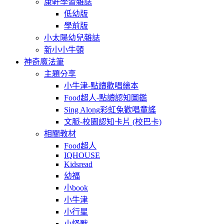
康軒學習雜誌
低幼版
學前版
小太陽幼兒雜誌
新小小牛頓
神奇魔法筆
主題分享
小牛津-點讀歡唱繪本
Food超人-點讀認知圖鑑
Sing Along彩虹兔歡唱童謠
文脈-校園認知卡片 (校巴卡)
相關教材
Food超人
IQHOUSE
Kidsread
幼福
小book
小牛津
小行星
小怪獸