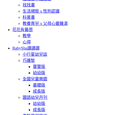
找找書
生活規矩 x 性別認識
科普書
教養育兒 x 父母心靈雞湯
花花有藝思
教學
心得
BabySha讀讀讀
小行星幼兒誌
巧連智
寶寶版
幼幼版
全國兒童樂園
基礎版
成長版
國語幼兒月刊
幼幼版
成長版