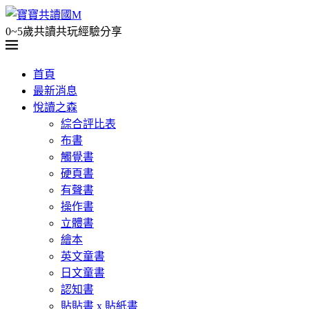
0~5歲共讀共玩經驗分享
首頁
最新消息
悅讀之森
綜合評比表
布書
觸覺書
硬頁書
有聲書
操作書
立體書
繪本
英文童書
日文童書
認知書
貼貼書 x 貼紙書