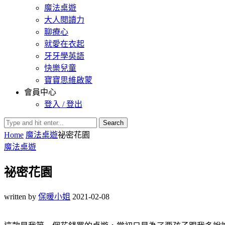
魔法桌遊
大人閱讀力
聊療心
就愛在衣起
牙牙學英語
快樂兒童
寶寶思維啟蒙
會員中心
登入 / 登出
Search
Home
魔法桌遊
祕密花園
魔法桌遊
祕密花園
written by
保暖小姐
2021-02-08