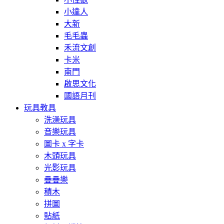
小達人
大新
毛毛蟲
禾流文創
卡米
南門
啟思文化
國語月刊
玩具教具
洗澡玩具
音樂玩具
圖卡 x 字卡
木頭玩具
光影玩具
疊疊樂
積木
拼圖
貼紙