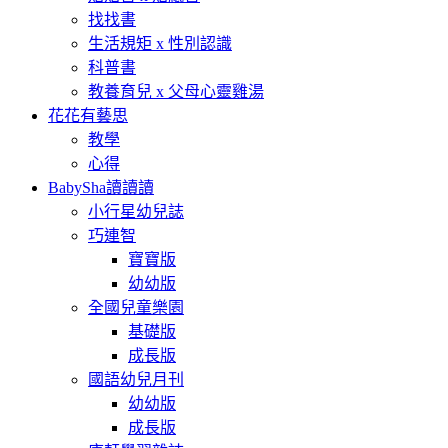
找找書
生活規矩 x 性別認識
科普書
教養育兒 x 父母心靈雞湯
花花有藝思
教學
心得
BabySha讀讀讀
小行星幼兒誌
巧連智
寶寶版
幼幼版
全國兒童樂園
基礎版
成長版
國語幼兒月刊
幼幼版
成長版