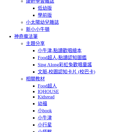
康軒學習雜誌
低幼版
學前版
小太陽幼兒雜誌
新小小牛頓
神奇魔法筆
主題分享
小牛津-點讀歡唱繪本
Food超人-點讀認知圖鑑
Sing Along彩虹兔歡唱童謠
文脈-校園認知卡片 (校巴卡)
相關教材
Food超人
IQHOUSE
Kidsread
幼福
小book
小牛津
小行星
小怪獸