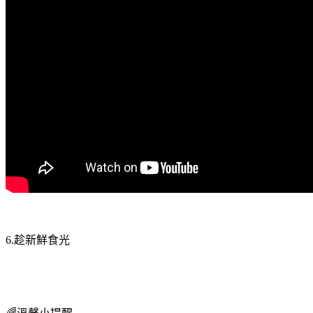
6.趁新鮮食光