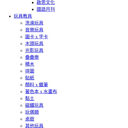
啟思文化
國語月刊
玩具教具
洗澡玩具
音樂玩具
圖卡 x 字卡
木頭玩具
光影玩具
疊疊樂
積木
拼圖
貼紙
顏料 x 蠟筆
著色本 x 水畫布
黏土
磁鐵玩具
玩偶類
桌遊
其他玩具