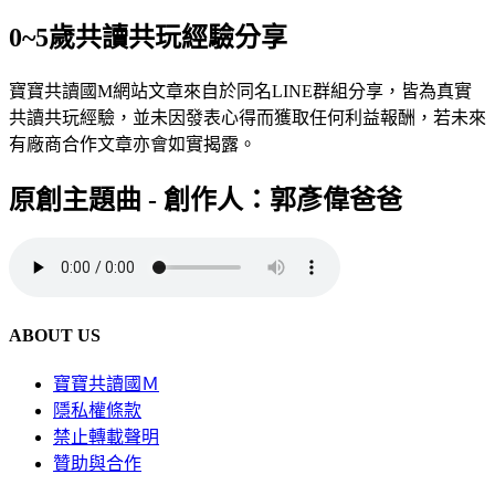
0~5歲共讀共玩經驗分享
寶寶共讀國M網站文章來自於同名LINE群組分享，皆為真實
共讀共玩經驗，並未因發表心得而獲取任何利益報酬，若未來
有廠商合作文章亦會如實揭露。
原創主題曲 - 創作人：郭彥偉爸爸
ABOUT US
寶寶共讀國Ｍ
隱私權條款
禁止轉載聲明
贊助與合作