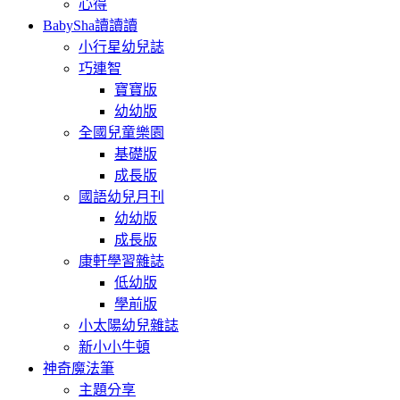
心得
BabySha讀讀讀
小行星幼兒誌
巧連智
寶寶版
幼幼版
全國兒童樂園
基礎版
成長版
國語幼兒月刊
幼幼版
成長版
康軒學習雜誌
低幼版
學前版
小太陽幼兒雜誌
新小小牛頓
神奇魔法筆
主題分享