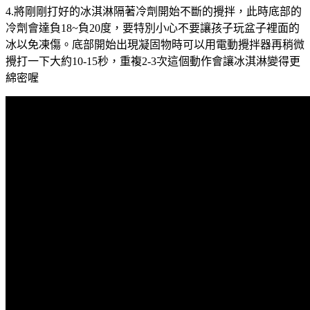
4.將剛剛打好的冰淇淋隔著冷劑開始不斷的攪拌，此時底部的
冷劑會達負18~負20度，要特別小心不要讓孩子玩盆子裡面的
冰以免凍傷。底部開始出現凝固物時可以用電動攪拌器再稍微
攪打一下大約10-15秒，重複2-3次這個動作會讓冰淇淋變得更
綿密喔