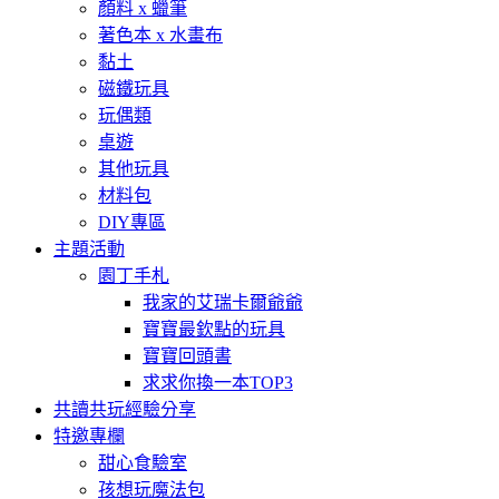
顏料 x 蠟筆
著色本 x 水畫布
黏土
磁鐵玩具
玩偶類
桌遊
其他玩具
材料包
DIY專區
主題活動
園丁手札
我家的艾瑞卡爾爺爺
寶寶最欽點的玩具
寶寶回頭書
求求你換一本TOP3
共讀共玩經驗分享
特邀專欄
甜心食驗室
孩想玩魔法包