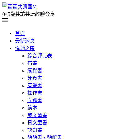
0~5歲共讀共玩經驗分享
首頁
最新消息
悅讀之森
綜合評比表
布書
觸覺書
硬頁書
有聲書
操作書
立體書
繪本
英文童書
日文童書
認知書
貼貼書 x 貼紙書