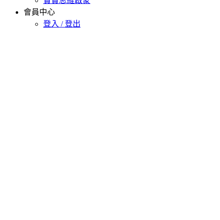
寶寶思維啟蒙
會員中心
登入 / 登出