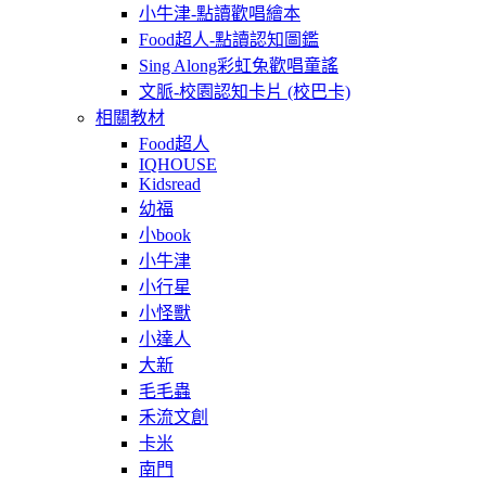
小牛津-點讀歡唱繪本
Food超人-點讀認知圖鑑
Sing Along彩虹兔歡唱童謠
文脈-校園認知卡片 (校巴卡)
相關教材
Food超人
IQHOUSE
Kidsread
幼福
小book
小牛津
小行星
小怪獸
小達人
大新
毛毛蟲
禾流文創
卡米
南門