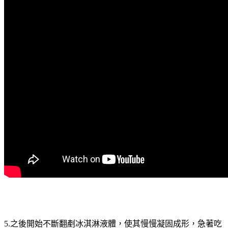
5.之後開始不斷翻剷冰淇淋液體，使其慢慢凝固成形，急著吃