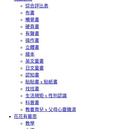
綜合評比表
布書
觸覺書
硬頁書
有聲書
操作書
立體書
繪本
英文童書
日文童書
認知書
貼貼書 x 貼紙書
找找書
生活規矩 x 性別認識
科普書
教養育兒 x 父母心靈雞湯
花花有藝思
教學