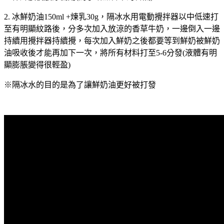
2. 冰鮮奶油150ml +煉乳30g，隔冰水用電動攪拌器以中低速打
至有明顯紋路後，分多次加入放涼的香草牛奶，一邊倒入一邊
持續用攪拌器持續攪，每次加入鮮奶之後都要等到鮮奶被鮮奶
油吸收後才能再加下一次，將所有材料打至5-6分發(液體有明
顯膨脹變得很輕盈)
※隔冰水的目的是為了讓鮮奶油更好被打發