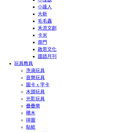
小達人
大新
毛毛蟲
禾流文創
卡米
南門
啟思文化
國語月刊
玩具教具
洗澡玩具
音樂玩具
圖卡 x 字卡
木頭玩具
光影玩具
疊疊樂
積木
拼圖
貼紙