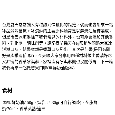
台灣夏天常常讓人有種熱到快融化的錯覺，偶而也會想來一點
冰品消消暑氣。冰淇淋的主要原料通常是以鮮奶油及糖製成，
但是市售冰淇淋除了我們常見的材料外，也可能會添加其他香
料、乳化劑、調味劑等。還記得前幾天在Ig限動詢問過大家冰
淇淋口味，結果竟然是香草口味勝出，其次是芒果(是因為剛
好是產季關係嗎?)，今天跟大家分享用四種材料做出香濃好吃
又綿密的香草冰淇淋，家裡沒有冰淇淋機也沒關係唷。下一篇
我們再來一起做芒果口味(無鮮奶油版本)
食材
35% 鮮奶油:150g、煉乳:25-30g(可自行調整)、全脂鮮
奶:70ml、香草莢醬:適量