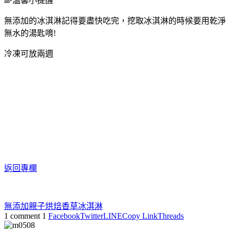
🌈溫馨小提醒
無添加的冰淇淋記得要盡快吃完，挖取冰淇淋的時候要用乾淨
無水的湯匙唷!
冷凍可放兩週
返回專欄
無添加
親子烘焙
香草冰淇淋
1 comment
1
Facebook
Twitter
LINE
Copy Link
Threads