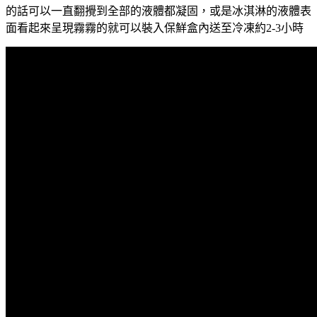
的話可以一直翻攪到全部的液體都凝固，或是冰淇淋的液體表
面看起來呈現霧霧的就可以裝入保鮮盒內送至冷凍約2-3小時