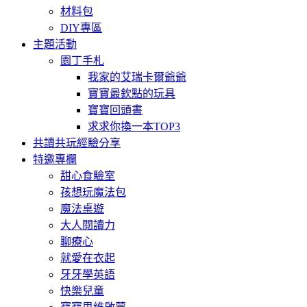
材料包
DIY專區
主題活動
園丁手札
我家的艾瑞卡爾爺爺
寶寶最欽點的玩具
寶寶回頭書
求求你換一本TOP3
共讀共玩經驗分享
特邀專欄
甜心食驗室
孩想玩魔法包
魔法桌遊
大人閱讀力
聊療心
就愛在衣起
牙牙學英語
快樂兒童