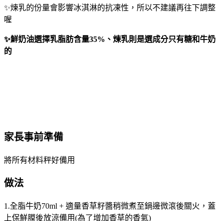
✨煉乳的份量會影響冰淇淋的抗凍性，所以不建議再往下調整
喔
✨鮮奶油選擇乳脂肪含量35%、煉乳則是選成分只有糖和牛奶
的
家長事前準備
將所有材料秤好備用
做法
1.全脂牛奶70ml + 適量香草籽醬稍微煮至鍋邊微滾後關火，蓋
上保鮮膜後放涼備用(為了增加香草的香氣)