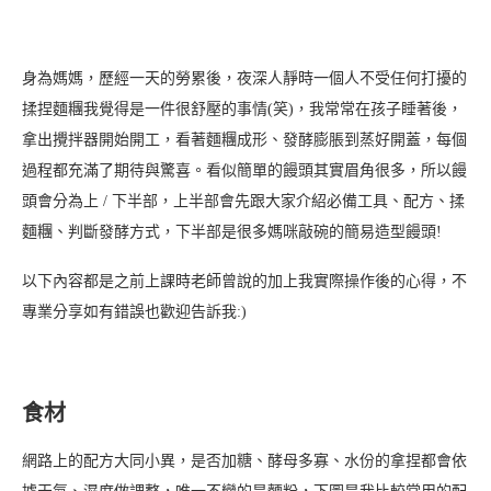
身為媽媽，歷經一天的勞累後，夜深人靜時一個人不受任何打擾的
揉捏麵糰我覺得是一件很舒壓的事情(笑)，我常常在孩子睡著後，
拿出攪拌器開始開工，看著麵糰成形、發酵膨脹到蒸好開蓋，每個
過程都充滿了期待與驚喜。看似簡單的饅頭其實眉角很多，所以饅
頭會分為上 / 下半部，上半部會先跟大家介紹必備工具、配方、揉
麵糰、判斷發酵方式，下半部是很多媽咪敲碗的簡易造型饅頭!
以下內容都是之前上課時老師曾說的加上我實際操作後的心得，不
專業分享如有錯誤也歡迎告訴我:)
食材
網路上的配方大同小異，是否加糖、酵母多寡、水份的拿捏都會依