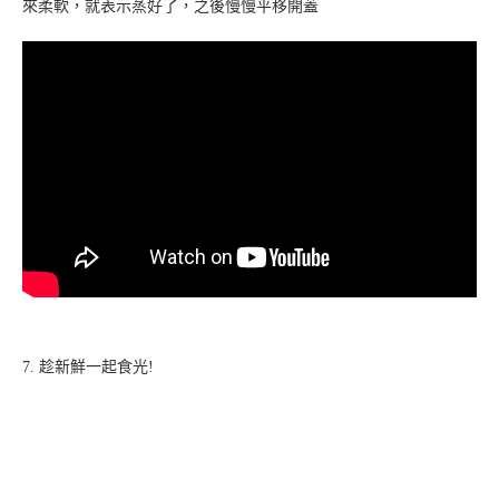
來柔軟，就表示蒸好了，之後慢慢平移開蓋
7. 趁新鮮一起食光!