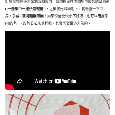
3. 排氣完成後將麵糰滾圓收口，麵糰周圍往中間集中收起略呈圓形
(
一邊集中一邊快速輕壓
)，之後將光滑面朝上，稍微壓一下四
周，
手成C型將麵糰滾圓
，如果份量比較小不好滾，也可以用雙手
(如影片) ，影片看起來很輕鬆，其實需要蠻多力氣的。