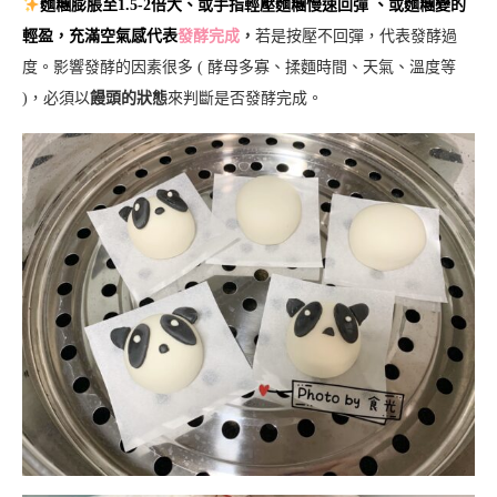
麵糰膨脹至1.5-2倍大、或手指輕壓麵糰慢速回彈 、或麵糰變的
輕盈，充滿空氣感代表
發酵完成
，
若是按壓不回彈，代表發酵過
度。影響發酵的因素很多 ( 酵母多寡、揉麵時間、天氣、溫度等
)，必須以
饅頭的狀態
來判斷是否發酵完成。