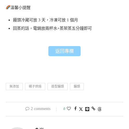
溫馨小提醒
饅頭冷藏可放 3 天，冷凍可放 1 個月
回蒸的話，電鍋放兩杯水+蒸架蒸五分鐘即可
返回專欄
無添加
親子烘焙
造型饅頭
饅頭
2 comments
0