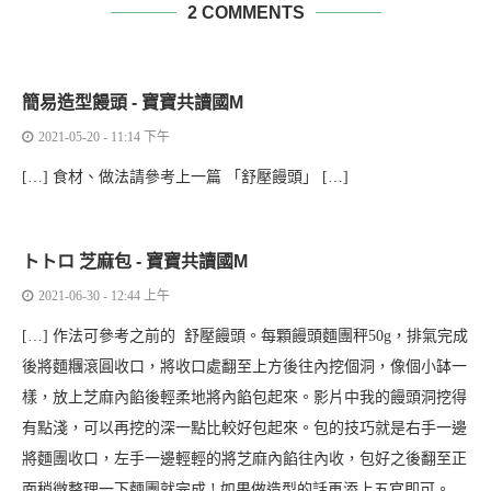
2 COMMENTS
簡易造型饅頭 - 寶寶共讀國M
2021-05-20 - 11:14 下午
[…] 食材、做法請參考上一篇 「舒壓饅頭」 […]
トトロ 芝麻包 - 寶寶共讀國M
2021-06-30 - 12:44 上午
[…] 作法可參考之前的 舒壓饅頭。每顆饅頭麵團秤50g，排氣完成
後將麵糰滾圓收口，將收口處翻至上方後往內挖個洞，像個小缽一
樣，放上芝麻內餡後輕柔地將內餡包起來。影片中我的饅頭洞挖得
有點淺，可以再挖的深一點比較好包起來。包的技巧就是右手一邊
將麵團收口，左手一邊輕輕的將芝麻內餡往內收，包好之後翻至正
面稍微整理一下麵團就完成 ! 如果做造型的話再添上五官即可。