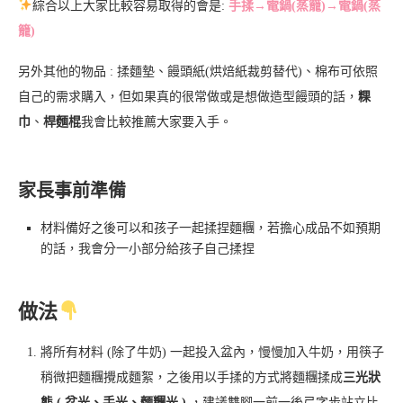
綜合以上大家比較容易取得的會是:
手揉→電鍋(蒸籠)→電鍋(蒸
籠)
另外其他的物品 : 揉麵墊、饅頭紙(烘焙紙裁剪替代)、棉布可依照
自己的需求購入，但如果真的很常做或是想做造型饅頭的話，
粿
巾
、
桿麵棍
我會比較推薦大家要入手。
家長事前準備
材料備好之後可以和孩子一起揉捏麵糰，若擔心成品不如預期
的話，我會分一小部分給孩子自己揉捏
做法
將所有材料 (除了牛奶) 一起投入盆內，慢慢加入牛奶，用筷子
稍微把麵糰攪成麵絮，之後用以手揉的方式將麵糰揉成
三光狀
態 ( 盆光、手光、麵糰光 )
，建議雙腳一前一後弓字步站立比