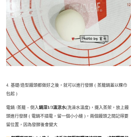
4. 基礎/造型饅頭都做好之後，就可以進行發酵 ( 蒸籠鍋蓋以粿巾
包起 )
電鍋 /蒸籠 – 倒入
鍋深1/3溫涼水
(洗澡水溫度)，擺入蒸架，放上饅
頭進行發酵 ( 電鍋不插電，留一個小小縫 )，兩個饅頭之間記得要
留位置，因為發酵後會變大