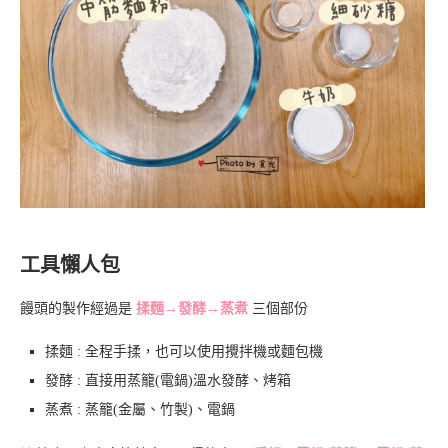
工具懶人包
饅頭的製作經過是
揉麵→發酵→蒸煮
三個部份
揉麵 : 全程手揉，也可以使用攪拌機或麵包機
發酵 : 直接用蒸籠(電鍋)溫水發酵、烤箱
蒸煮 : 蒸籠(金屬、竹製)、電鍋