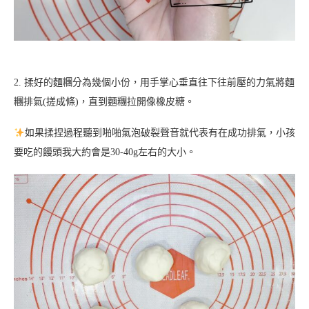
2. 揉好的麵糰分為幾個小份，用手掌心垂直往下往前壓的力氣將麵
糰排氣(搓成條)，直到麵糰拉開像橡皮糖。
如果揉捏過程聽到啪啪氣泡破裂聲音就代表有在成功排氣，小孩
要吃的饅頭我大約會是30-40g左右的大小。